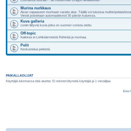
Murina nurkkaus
Aivan vapaaseen murinaan varattu alue. Täällä voi tutustua muihin/pelata/test
Viestit poistetaan automaattisesti 30 päivän kuluessa.
Kuva galleria
coniin liittyviä kuvia jotka on suomen conista otettu
Off-topic
Kaikkea ei-Lohikäärmeistä Rähinää ja murinaa.
Pelit
Keskustelua peleistä.
PAIKALLAOLIJAT
Käyttäjiä lukemassa tätä aluetta: Ei rekisteröityneitä käyttäjiä ja 1 vierailijaa
Error 