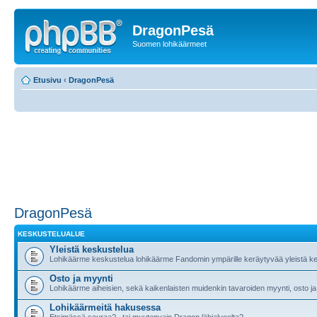
DragonPesä
Suomen lohikäärmeet
Etusivu
‹
DragonPesä
DragonPesä
KESKUSTELUALUE
Yleistä keskustelua
Lohikäärme keskustelua lohikäärme Fandomin ympärille keräytyvää yleistä ke
Osto ja myynti
Lohikäärme aiheisien, sekä kaikenlaisten muidenkin tavaroiden myynti, osto ja
Lohikäärmeitä hakusessa
Etsimässä seuraa?.. tai muutenvain Dragon lähialueelta?