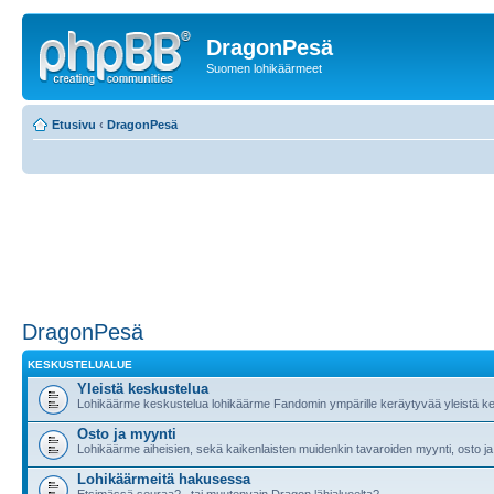
DragonPesä
Suomen lohikäärmeet
Etusivu
‹
DragonPesä
DragonPesä
KESKUSTELUALUE
Yleistä keskustelua
Lohikäärme keskustelua lohikäärme Fandomin ympärille keräytyvää yleistä ke
Osto ja myynti
Lohikäärme aiheisien, sekä kaikenlaisten muidenkin tavaroiden myynti, osto ja
Lohikäärmeitä hakusessa
Etsimässä seuraa?.. tai muutenvain Dragon lähialueelta?