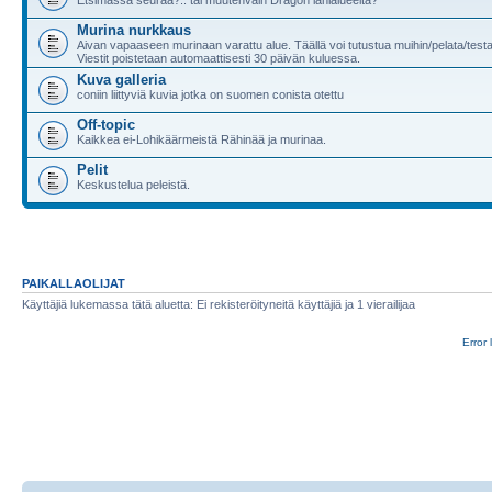
Murina nurkkaus
Aivan vapaaseen murinaan varattu alue. Täällä voi tutustua muihin/pelata/test
Viestit poistetaan automaattisesti 30 päivän kuluessa.
Kuva galleria
coniin liittyviä kuvia jotka on suomen conista otettu
Off-topic
Kaikkea ei-Lohikäärmeistä Rähinää ja murinaa.
Pelit
Keskustelua peleistä.
PAIKALLAOLIJAT
Käyttäjiä lukemassa tätä aluetta: Ei rekisteröityneitä käyttäjiä ja 1 vierailijaa
Error 