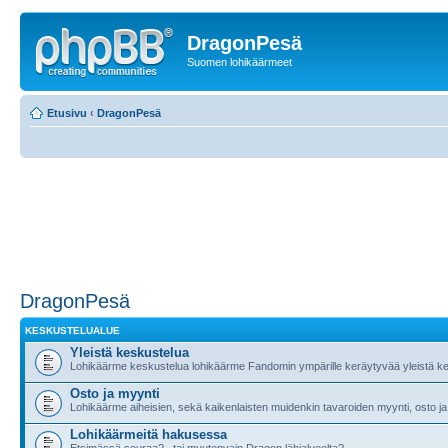
DragonPesä
Suomen lohikäärmeet
Etusivu
‹
DragonPesä
DragonPesä
KESKUSTELUALUE
Yleistä keskustelua
Lohikäärme keskustelua lohikäärme Fandomin ympärille keräytyvää yleistä ke
Osto ja myynti
Lohikäärme aiheisien, sekä kaikenlaisten muidenkin tavaroiden myynti, osto ja
Lohikäärmeitä hakusessa
Etsimässä seuraa?.. tai muutenvain Dragon lähialueelta?