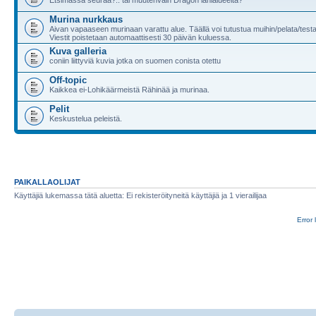
Murina nurkkaus
Aivan vapaaseen murinaan varattu alue. Täällä voi tutustua muihin/pelata/test
Viestit poistetaan automaattisesti 30 päivän kuluessa.
Kuva galleria
coniin liittyviä kuvia jotka on suomen conista otettu
Off-topic
Kaikkea ei-Lohikäärmeistä Rähinää ja murinaa.
Pelit
Keskustelua peleistä.
PAIKALLAOLIJAT
Käyttäjiä lukemassa tätä aluetta: Ei rekisteröityneitä käyttäjiä ja 1 vierailijaa
Error 