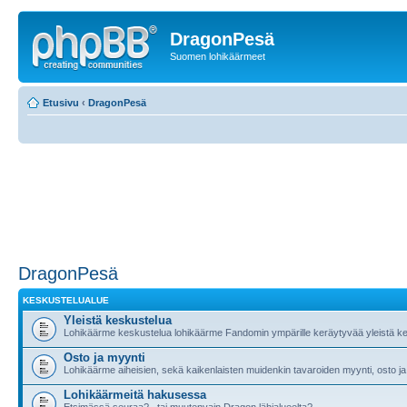
DragonPesä
Suomen lohikäärmeet
Etusivu
‹
DragonPesä
DragonPesä
KESKUSTELUALUE
Yleistä keskustelua
Lohikäärme keskustelua lohikäärme Fandomin ympärille keräytyvää yleistä ke
Osto ja myynti
Lohikäärme aiheisien, sekä kaikenlaisten muidenkin tavaroiden myynti, osto ja
Lohikäärmeitä hakusessa
Etsimässä seuraa?.. tai muutenvain Dragon lähialueelta?