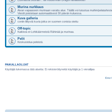
Murina nurkkaus
Aivan vapaaseen murinaan varattu alue. Täällä voi tutustua muihin/pelata/test
Viestit poistetaan automaattisesti 30 päivän kuluessa.
Kuva galleria
coniin liittyviä kuvia jotka on suomen conista otettu
Off-topic
Kaikkea ei-Lohikäärmeistä Rähinää ja murinaa.
Pelit
Keskustelua peleistä.
PAIKALLAOLIJAT
Käyttäjiä lukemassa tätä aluetta: Ei rekisteröityneitä käyttäjiä ja 1 vierailijaa
Error 