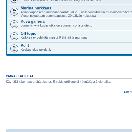
Murina nurkkaus
Aivan vapaaseen murinaan varattu alue. Täällä voi tutustua muihin/pelata/test
Viestit poistetaan automaattisesti 30 päivän kuluessa.
Kuva galleria
coniin liittyviä kuvia jotka on suomen conista otettu
Off-topic
Kaikkea ei-Lohikäärmeistä Rähinää ja murinaa.
Pelit
Keskustelua peleistä.
PAIKALLAOLIJAT
Käyttäjiä lukemassa tätä aluetta: Ei rekisteröityneitä käyttäjiä ja 1 vierailijaa
Error 