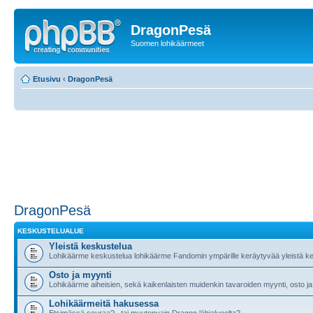
DragonPesä
Suomen lohikäärmeet
Etusivu
‹
DragonPesä
DragonPesä
KESKUSTELUALUE
Yleistä keskustelua
Lohikäärme keskustelua lohikäärme Fandomin ympärille keräytyvää yleistä ke
Osto ja myynti
Lohikäärme aiheisien, sekä kaikenlaisten muidenkin tavaroiden myynti, osto ja
Lohikäärmeitä hakusessa
Etsimässä seuraa?.. tai muutenvain Dragon lähialueelta?