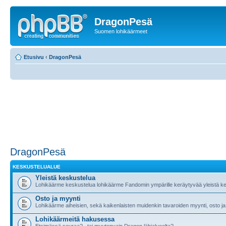
DragonPesä
Suomen lohikäärmeet
Etusivu
‹
DragonPesä
DragonPesä
KESKUSTELUALUE
Yleistä keskustelua
Lohikäärme keskustelua lohikäärme Fandomin ympärille keräytyvää yleistä ke
Osto ja myynti
Lohikäärme aiheisien, sekä kaikenlaisten muidenkin tavaroiden myynti, osto ja
Lohikäärmeitä hakusessa
Etsimässä seuraa?.. tai muutenvain Dragon lähialueelta?