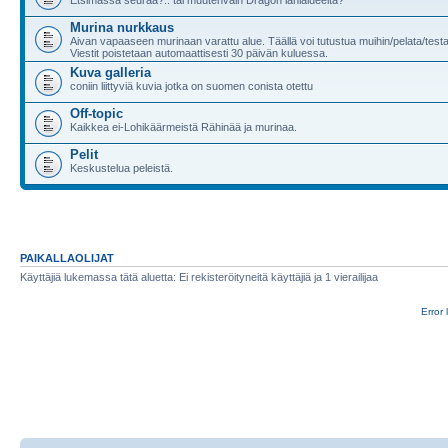
Murina nurkkaus
Aivan vapaaseen murinaan varattu alue. Täällä voi tutustua muihin/pelata/test
Viestit poistetaan automaattisesti 30 päivän kuluessa.
Kuva galleria
coniin liittyviä kuvia jotka on suomen conista otettu
Off-topic
Kaikkea ei-Lohikäärmeistä Rähinää ja murinaa.
Pelit
Keskustelua peleistä.
PAIKALLAOLIJAT
Käyttäjiä lukemassa tätä aluetta: Ei rekisteröityneitä käyttäjiä ja 1 vierailijaa
Error 