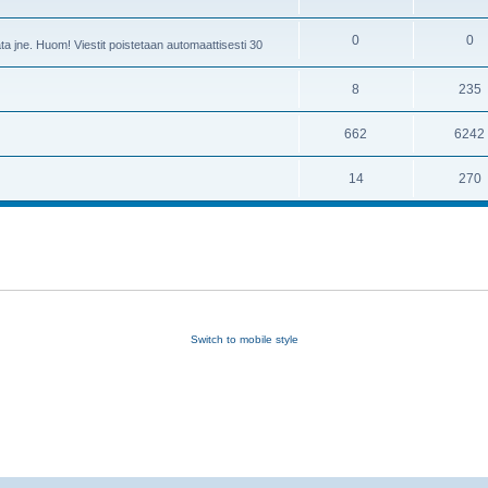
0
0
ta jne. Huom! Viestit poistetaan automaattisesti 30
8
235
662
6242
14
270
Switch to mobile style