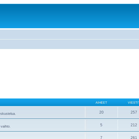
AIHEET
VIESTI
20
257
skustelua.
5
212
 vaihto.
7
261