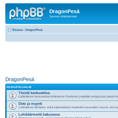
DragonPesä
Suomen lohikäärmeet
Etusivu
‹
DragonPesä
DragonPesä
KESKUSTELUALUE
Yleistä keskustelua
Lohikäärme keskustelua lohikäärme Fandomin ympärille keräytyvää yleistä ke
Osto ja myynti
Lohikäärme aiheisien, sekä kaikenlaisten muidenkin tavaroiden myynti, osto ja
Lohikäärmeitä hakusessa
Etsimässä seuraa?.. tai muutenvain Dragon lähialueelta?