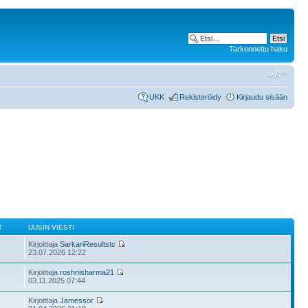
Tarkennettu haku
UKK
Rekisteröidy
Kirjaudu sisään
T
UUSIN VIESTI
Kirjoittaja
SarkariResultstc
23.07.2026 12:22
Kirjoittaja
roshnisharma21
03.11.2025 07:44
Kirjoittaja
Jamessor