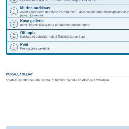
Murina nurkkaus
Aivan vapaaseen murinaan varattu alue. Täällä voi tutustua muihin/pelata/testa
päivän kuluessa.
Kuva galleria
coniin liittyviä kuvia jotka on suomen conista otettu
Off-topic
Kaikkea ei-Lohikäärmeistä Rähinää ja murinaa.
Pelit
Keskustelua peleistä.
PAIKALLAOLIJAT
Käyttäjiä lukemassa tätä aluetta: Ei rekisteröityneitä käyttäjiä ja 1 vierailijaa