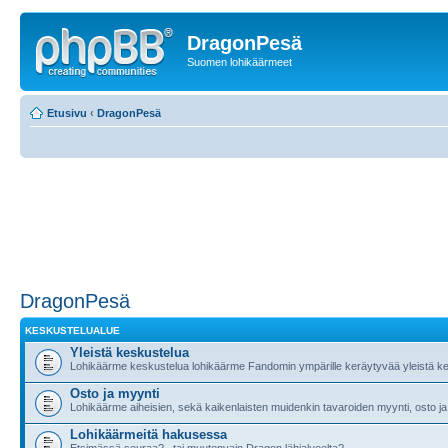
DragonPesä
Suomen lohikäärmeet
Etusivu
‹
DragonPesä
DragonPesä
KESKUSTELUALUE
Yleistä keskustelua
Lohikäärme keskustelua lohikäärme Fandomin ympärille keräytyvää yleistä ke
Osto ja myynti
Lohikäärme aiheisien, sekä kaikenlaisten muidenkin tavaroiden myynti, osto ja
Lohikäärmeitä hakusessa
Etsimässä seuraa?.. tai muutenvain Dragon lähialueelta?