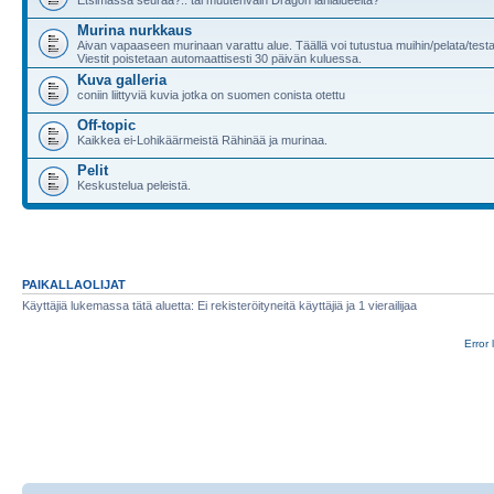
Murina nurkkaus
Aivan vapaaseen murinaan varattu alue. Täällä voi tutustua muihin/pelata/test
Viestit poistetaan automaattisesti 30 päivän kuluessa.
Kuva galleria
coniin liittyviä kuvia jotka on suomen conista otettu
Off-topic
Kaikkea ei-Lohikäärmeistä Rähinää ja murinaa.
Pelit
Keskustelua peleistä.
PAIKALLAOLIJAT
Käyttäjiä lukemassa tätä aluetta: Ei rekisteröityneitä käyttäjiä ja 1 vierailijaa
Error 