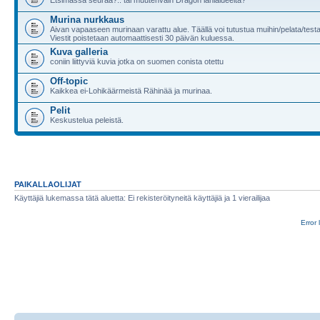
Murina nurkkaus
Aivan vapaaseen murinaan varattu alue. Täällä voi tutustua muihin/pelata/test
Viestit poistetaan automaattisesti 30 päivän kuluessa.
Kuva galleria
coniin liittyviä kuvia jotka on suomen conista otettu
Off-topic
Kaikkea ei-Lohikäärmeistä Rähinää ja murinaa.
Pelit
Keskustelua peleistä.
PAIKALLAOLIJAT
Käyttäjiä lukemassa tätä aluetta: Ei rekisteröityneitä käyttäjiä ja 1 vierailijaa
Error 