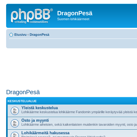
DragonPesä
Suomen lohikäärmeet
Etusivu
‹
DragonPesä
DragonPesä
KESKUSTELUALUE
Yleistä keskustelua
Lohikäärme keskustelua lohikäärme Fandomin ympärille keräytyvää yleistä ke
Osto ja myynti
Lohikäärme aiheisien, sekä kaikenlaisten muidenkin tavaroiden myynti, osto ja
Lohikäärmeitä hakusessa
Etsimässä seuraa?.. tai muutenvain Dragon lähialueelta?