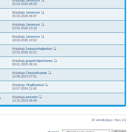
Kirjoittaja
Jamessor
25.03.2026 08:59
Kirjoittaja
Jamessor
25.03.2026 06:07
Kirjoittaja
Jamessor
24.03.2026 23:18
Kirjoittaja
Jamessor
18.03.2026 10:52
Kirjoittaja
1winazerbaijanbon
15.03.2026 20:21
Kirjoittaja
grapefruitperfumes
6
09.01.2025 08:16
Kirjoittaja
CiwoyeAcpeak
7
16.08.2024 07:51
Kirjoittaja
YihajReebsd
9
24.07.2024 11:40
Kirjoittaja
wesmen
7
13.10.2023 06:09
20 viestiketjua • Sivu
1
/
1
Hyppää: