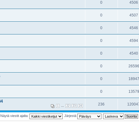
0
4506
0
4507
0
4546
0
4594
0
4540
0
2659
s
0
1894
0
1357
84
236
12004
...
1
22
23
24
Näytä viestit ajalta:
Järjestä