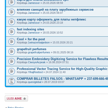
Kirjoittaja
Jamessor
» 25.03.2026 08:59
влияние санкций на плату зарубежных сервисов
Kirjoittaja
Jamessor
» 25.03.2026 06:07
какую карту оформить для платы нетфликс
Kirjoittaja
Jamessor
» 24.03.2026 23:18
fast indexing sites
Kirjoittaja
Jamessor
» 18.03.2026 10:52
Cool + for the post
Kirjoittaja
1winazerbaijanbon
» 15.03.2026 20:21
grapefruit perfumes
Kirjoittaja
grapefruitperfumes
» 09.01.2025 08:16
Precision Embroidery Digitizing Service for Flawless Result
Kirjoittaja
CiwoyeAcpeak
» 16.08.2024 07:51
Professional Vector Tracing Service for High-Quality Graphic
Kirjoittaja
YihajReebsd
» 24.07.2024 11:40
COMPRAR BILLETES FALSOS - WHATSAPP + 237-699-666-4
Kirjoittaja
questglobal
» 28.07.2019 03:07
Lähetä uusi viesti
Paluu Etusivu