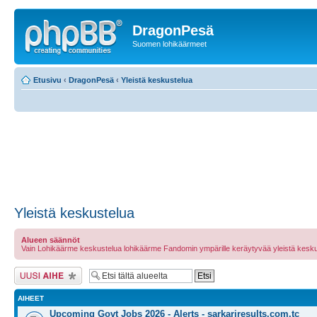
DragonPesä
Suomen lohikäärmeet
Etusivu
‹
DragonPesä
‹
Yleistä keskustelua
Yleistä keskustelua
Alueen säännöt
Vain Lohikäärme keskustelua lohikäärme Fandomin ympärille keräytyvää yleistä kesku
Lähetä uusi viesti
AIHEET
Upcoming Govt Jobs 2026 - Alerts - sarkariresults.com.tc