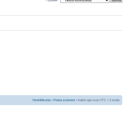
Henkilökunta
•
Poista evästeet
• Kaikki ajat ovat UTC + 2 tuntia