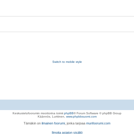
Switch to mobile style
Keskustelufoorumin moottorina toimii
phpBB
® Forum Software © phpBB Group
Käännös, Lurttinen,
www.phpbbsuomi.com
Tämäkin on
ilmainen foorumi
, jonka tarjoaa
munfoorumi.com
Ilmoita asiaton sisältö