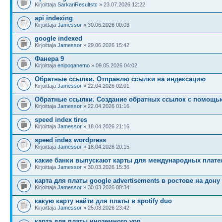
Kirjoittaja
SarkariResultstc
» 23.07.2026 12:22
api indexing
Kirjoittaja
Jamessor
» 30.06.2026 00:03
google indexed
Kirjoittaja
Jamessor
» 29.06.2026 15:42
Фанера 9
Kirjoittaja
enipoqanemo
» 09.05.2026 04:02
Обратные ссылки. Отправлю ссылки на индексацию
Kirjoittaja
Jamessor
» 22.04.2026 02:01
Обратные ссылки. Создание обратных ссылок с помощь
Kirjoittaja
Jamessor
» 22.04.2026 01:16
speed index tires
Kirjoittaja
Jamessor
» 18.04.2026 21:16
speed index wordpress
Kirjoittaja
Jamessor
» 18.04.2026 20:15
какие банки выпускают карты для международных плате
Kirjoittaja
Jamessor
» 30.03.2026 15:36
карта для платы google advertisements в ростове на дону
Kirjoittaja
Jamessor
» 30.03.2026 08:34
какую карту найти для платы в spotify duo
Kirjoittaja
Jamessor
» 25.03.2026 23:42
карта для платы иноземного vpn