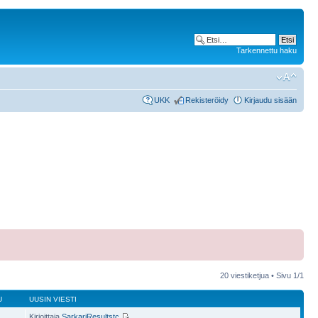
Tarkennettu haku
UKK
Rekisteröidy
Kirjaudu sisään
20 viestiketjua • Sivu
1
/
1
U
UUSIN VIESTI
Kirjoittaja
SarkariResultstc