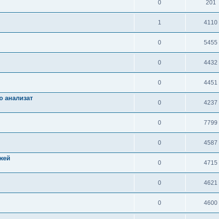
0
201
1
4110
0
5455
0
4432
0
4451
ю анализат
0
4237
0
7799
0
4587
жей
0
4715
0
4621
0
4600