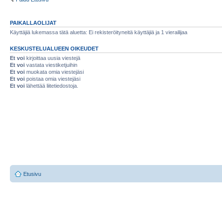
PAIKALLAOLIJAT
Käyttäjiä lukemassa tätä aluetta: Ei rekisteröityneitä käyttäjiä ja 1 vierailijaa
KESKUSTELUALUEEN OIKEUDET
Et voi
kirjoittaa uusia viestejä
Et voi
vastata viestiketjuihin
Et voi
muokata omia viestejäsi
Et voi
poistaa omia viestejäsi
Et voi
lähettää liitetiedostoja.
Etusivu