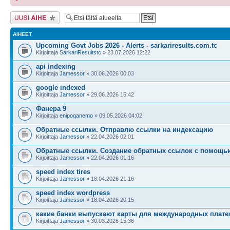
Lähetä uusi viesti
AIHEET
Upcoming Govt Jobs 2026 - Alerts - sarkariresults.com.tc
Kirjoittaja
SarkariResultstc
» 23.07.2026 12:22
api indexing
Kirjoittaja
Jamessor
» 30.06.2026 00:03
google indexed
Kirjoittaja
Jamessor
» 29.06.2026 15:42
Фанера 9
Kirjoittaja
enipoqanemo
» 09.05.2026 04:02
Обратные ссылки. Отправлю ссылки на индексацию
Kirjoittaja
Jamessor
» 22.04.2026 02:01
Обратные ссылки. Создание обратных ссылок с помощь
Kirjoittaja
Jamessor
» 22.04.2026 01:16
speed index tires
Kirjoittaja
Jamessor
» 18.04.2026 21:16
speed index wordpress
Kirjoittaja
Jamessor
» 18.04.2026 20:15
какие банки выпускают карты для международных плате
Kirjoittaja
Jamessor
» 30.03.2026 15:36