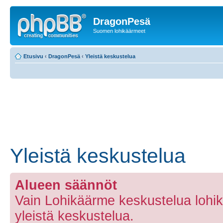
DragonPesä
Suomen lohikäärmeet
Etusivu
‹
DragonPesä
‹
Yleistä keskustelua
Yleistä keskustelua
Alueen säännöt
Vain Lohikäärme keskustelua lohi
yleistä keskustelua.