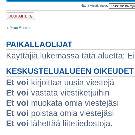
Näytä viestit ajalta:
Lähetä uusi viesti
Paluu Etusivu
PAIKALLAOLIJAT
Käyttäjiä lukemassa tätä aluetta: Ei r
KESKUSTELUALUEEN OIKEUDET
Et voi
kirjoittaa uusia viestejä
Et voi
vastata viestiketjuihin
Et voi
muokata omia viestejäsi
Et voi
poistaa omia viestejäsi
Et voi
lähettää liitetiedostoja.