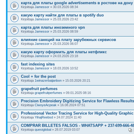
карта для платы google advertisements в ростове на дону
Kirjoittaja
Jamessor
» 30.03.2026 08:34
какую карту найти для платы в spotify duo
Kirjoittaja
Jamessor
» 25.03.2026 23:42
карта для платы иноземного vpn
Kirjoittaja
Jamessor
» 25.03.2026 08:59
влияние санкций на плату зарубежных сервисов
Kirjoittaja
Jamessor
» 25.03.2026 06:07
какую карту оформить для платы нетфликс
Kirjoittaja
Jamessor
» 24.03.2026 23:18
fast indexing sites
Kirjoittaja
Jamessor
» 18.03.2026 10:52
Cool + for the post
Kirjoittaja
1winazerbaijanbon
» 15.03.2026 20:21
grapefruit perfumes
Kirjoittaja
grapefruitperfumes
» 09.01.2025 08:16
Precision Embroidery Digitizing Service for Flawless Result
Kirjoittaja
CiwoyeAcpeak
» 16.08.2024 07:51
Professional Vector Tracing Service for High-Quality Graphic
Kirjoittaja
YihajReebsd
» 24.07.2024 11:40
COMPRAR BILLETES FALSOS - WHATSAPP + 237-699-666-4
Kirjoittaja
questglobal
» 28.07.2019 03:07