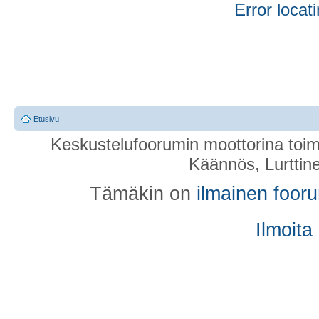
Error locati
Etusivu
Keskustelufoorumin moottorina toim
Käännös, Lurttin
Tämäkin on
ilmainen foor
Ilmoita