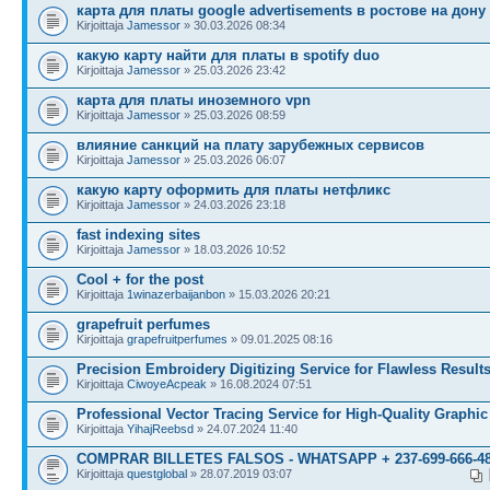
карта для платы google advertisements в ростове на дону
Kirjoittaja
Jamessor
» 30.03.2026 08:34
какую карту найти для платы в spotify duo
Kirjoittaja
Jamessor
» 25.03.2026 23:42
карта для платы иноземного vpn
Kirjoittaja
Jamessor
» 25.03.2026 08:59
влияние санкций на плату зарубежных сервисов
Kirjoittaja
Jamessor
» 25.03.2026 06:07
какую карту оформить для платы нетфликс
Kirjoittaja
Jamessor
» 24.03.2026 23:18
fast indexing sites
Kirjoittaja
Jamessor
» 18.03.2026 10:52
Cool + for the post
Kirjoittaja
1winazerbaijanbon
» 15.03.2026 20:21
grapefruit perfumes
Kirjoittaja
grapefruitperfumes
» 09.01.2025 08:16
Precision Embroidery Digitizing Service for Flawless Result
Kirjoittaja
CiwoyeAcpeak
» 16.08.2024 07:51
Professional Vector Tracing Service for High-Quality Graphic
Kirjoittaja
YihajReebsd
» 24.07.2024 11:40
COMPRAR BILLETES FALSOS - WHATSAPP + 237-699-666-4
Kirjoittaja
questglobal
» 28.07.2019 03:07