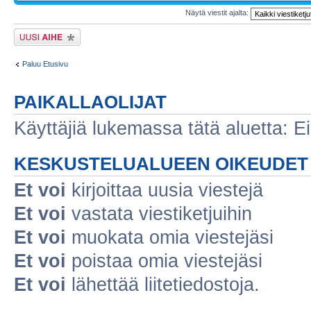
Näytä viestit ajalta:
Lähetä uusi viesti
Paluu Etusivu
PAIKALLAOLIJAT
Käyttäjiä lukemassa tätä aluetta: Ei r
KESKUSTELUALUEEN OIKEUDET
Et voi
kirjoittaa uusia viestejä
Et voi
vastata viestiketjuihin
Et voi
muokata omia viestejäsi
Et voi
poistaa omia viestejäsi
Et voi
lähettää liitetiedostoja.