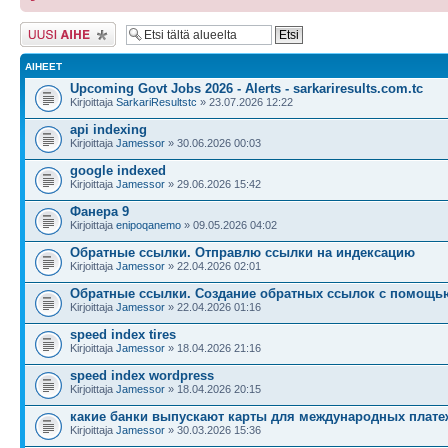
Lähetä uusi viesti
AIHEET
Upcoming Govt Jobs 2026 - Alerts - sarkariresults.com.tc
Kirjoittaja
SarkariResultstc
» 23.07.2026 12:22
api indexing
Kirjoittaja
Jamessor
» 30.06.2026 00:03
google indexed
Kirjoittaja
Jamessor
» 29.06.2026 15:42
Фанера 9
Kirjoittaja
enipoqanemo
» 09.05.2026 04:02
Обратные ссылки. Отправлю ссылки на индексацию
Kirjoittaja
Jamessor
» 22.04.2026 02:01
Обратные ссылки. Создание обратных ссылок с помощь
Kirjoittaja
Jamessor
» 22.04.2026 01:16
speed index tires
Kirjoittaja
Jamessor
» 18.04.2026 21:16
speed index wordpress
Kirjoittaja
Jamessor
» 18.04.2026 20:15
какие банки выпускают карты для международных плате
Kirjoittaja
Jamessor
» 30.03.2026 15:36