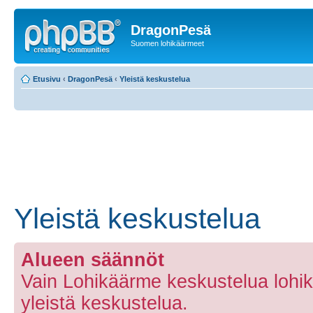
DragonPesä
Suomen lohikäärmeet
Etusivu
‹
DragonPesä
‹
Yleistä keskustelua
Yleistä keskustelua
Alueen säännöt
Vain Lohikäärme keskustelua lohi
yleistä keskustelua.