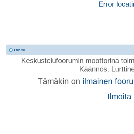
Error locati
Etusivu
Keskustelufoorumin moottorina toim
Käännös, Lurttin
Tämäkin on
ilmainen foor
Ilmoita