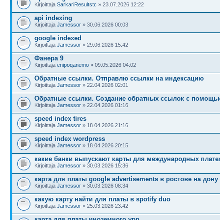
Kirjoittaja
SarkariResultstc
» 23.07.2026 12:22
api indexing
Kirjoittaja
Jamessor
» 30.06.2026 00:03
google indexed
Kirjoittaja
Jamessor
» 29.06.2026 15:42
Фанера 9
Kirjoittaja
enipoqanemo
» 09.05.2026 04:02
Обратные ссылки. Отправлю ссылки на индексацию
Kirjoittaja
Jamessor
» 22.04.2026 02:01
Обратные ссылки. Создание обратных ссылок с помощь
Kirjoittaja
Jamessor
» 22.04.2026 01:16
speed index tires
Kirjoittaja
Jamessor
» 18.04.2026 21:16
speed index wordpress
Kirjoittaja
Jamessor
» 18.04.2026 20:15
какие банки выпускают карты для международных плате
Kirjoittaja
Jamessor
» 30.03.2026 15:36
карта для платы google advertisements в ростове на дону
Kirjoittaja
Jamessor
» 30.03.2026 08:34
какую карту найти для платы в spotify duo
Kirjoittaja
Jamessor
» 25.03.2026 23:42
карта для платы иноземного vpn