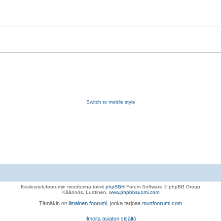
Switch to mobile style
Keskustelufoorumin moottorina toimii
phpBB
® Forum Software © phpBB Group
Käännös, Lurttinen,
www.phpbbsuomi.com
Tämäkin on
ilmainen foorumi
, jonka tarjoaa
munfoorumi.com
Ilmoita asiaton sisältö