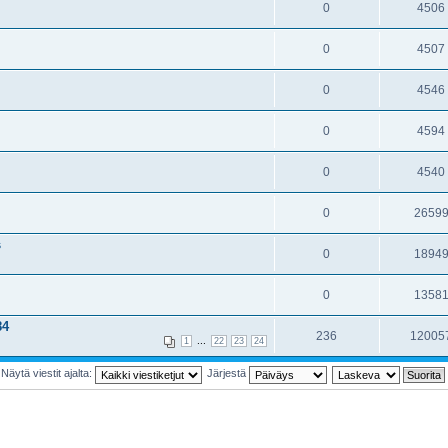
0
4506
0
4507
0
4546
0
4594
0
4540
0
2659
s
0
1894
0
1358
84
236
12005
...
1
22
23
24
Näytä viestit ajalta:
Järjestä