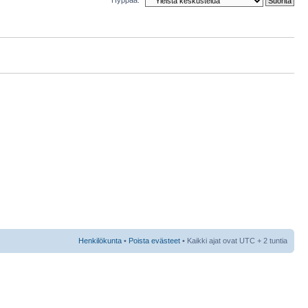
Henkilökunta
•
Poista evästeet
• Kaikki ajat ovat UTC + 2 tuntia