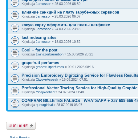
Kirjoittaja
Jamessor
» 25.03.2026 08:59
влияние санкций на плату зарубежных сервисов
Kirjoittaja
Jamessor
» 25.03.2026 06:07
какую карту оформить для платы нетфликс
Kirjoittaja
Jamessor
» 24.03.2026 23:18
fast indexing sites
Kirjoittaja
Jamessor
» 18.03.2026 10:52
Cool + for the post
Kirjoittaja
1winazerbaijanbon
» 15.03.2026 20:21
grapefruit perfumes
Kirjoittaja
grapefruitperfumes
» 09.01.2025 08:16
Precision Embroidery Digitizing Service for Flawless Result
Kirjoittaja
CiwoyeAcpeak
» 16.08.2024 07:51
Professional Vector Tracing Service for High-Quality Graphic
Kirjoittaja
YihajReebsd
» 24.07.2024 11:40
COMPRAR BILLETES FALSOS - WHATSAPP + 237-699-666-4
Kirjoittaja
questglobal
» 28.07.2019 03:07
Lähetä uusi viesti
Paluu Etusivu