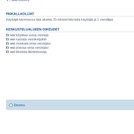
PAIKALLAOLIJAT
Käyttäjiä lukemassa tätä aluetta: Ei rekisteröityneitä käyttäjiä ja 1 vierailijaa
KESKUSTELUALUEEN OIKEUDET
Et voi
kirjoittaa uusia viestejä
Et voi
vastata viestiketjuihin
Et voi
muokata omia viestejäsi
Et voi
poistaa omia viestejäsi
Et voi
lähettää liitetiedostoja.
Etusivu