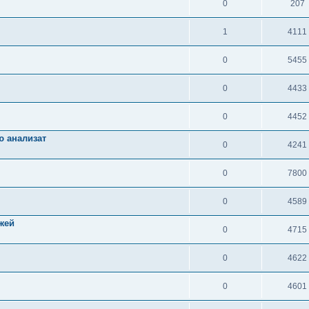
0
207
1
4111
0
5455
0
4433
0
4452
ю анализат
0
4241
0
7800
0
4589
жей
0
4715
0
4622
0
4601