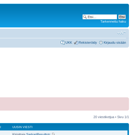
Tarkennettu haku
UKK
Rekisteröidy
Kirjaudu sisään
20 viestiketjua • Sivu
1
/
1
U
UUSIN VIESTI
Kirjoittaja
SarkariResultstc