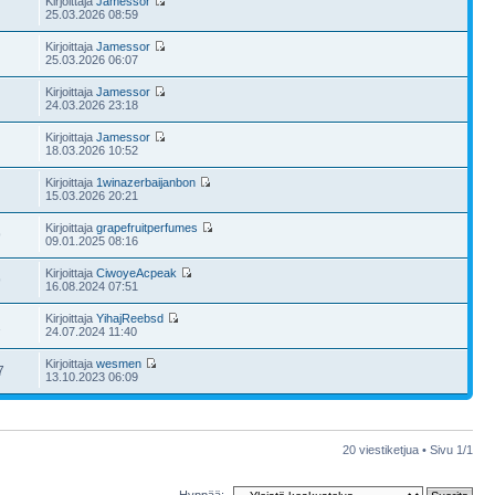
Kirjoittaja
Jamessor
25.03.2026 08:59
Kirjoittaja
Jamessor
25.03.2026 06:07
Kirjoittaja
Jamessor
24.03.2026 23:18
Kirjoittaja
Jamessor
18.03.2026 10:52
Kirjoittaja
1winazerbaijanbon
15.03.2026 20:21
Kirjoittaja
grapefruitperfumes
9
09.01.2025 08:16
Kirjoittaja
CiwoyeAcpeak
9
16.08.2024 07:51
Kirjoittaja
YihajReebsd
1
24.07.2024 11:40
Kirjoittaja
wesmen
7
13.10.2023 06:09
20 viestiketjua • Sivu
1
/
1
Hyppää: