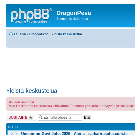
DragonPesä
Suomen lohikäärmeet
Etusivu
‹
DragonPesä
‹
Yleistä keskustelua
Yleistä keskustelua
Alueen säännöt
Vain Lohikäärme keskustelua lohikäärme Fandomin ympärille keräytyvää yleistä kesku
Lähetä uusi viesti
AIHEET
Upcoming Govt Jobs 2026 - Alerts - sarkariresults.com.tc