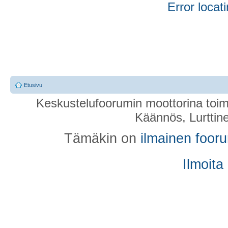
Error locati
Etusivu
Keskustelufoorumin moottorina toim
Käännös, Lurttin
Tämäkin on
ilmainen foor
Ilmoita