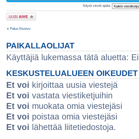
Näytä viestit ajalta:
Lähetä uusi viesti
Paluu Etusivu
PAIKALLAOLIJAT
Käyttäjiä lukemassa tätä aluetta: Ei r
KESKUSTELUALUEEN OIKEUDET
Et voi
kirjoittaa uusia viestejä
Et voi
vastata viestiketjuihin
Et voi
muokata omia viestejäsi
Et voi
poistaa omia viestejäsi
Et voi
lähettää liitetiedostoja.