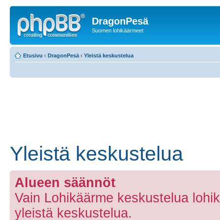
DragonPesä
Suomen lohikäärmeet
Etusivu
‹
DragonPesä
‹
Yleistä keskustelua
Yleistä keskustelua
Alueen säännöt
Vain Lohikäärme keskustelua lohi
yleistä keskustelua.