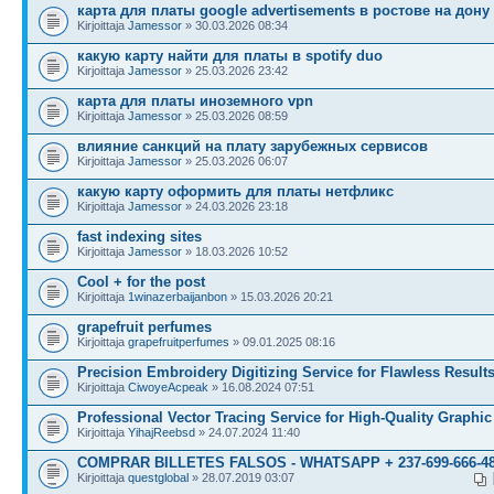
карта для платы google advertisements в ростове на дону
Kirjoittaja
Jamessor
» 30.03.2026 08:34
какую карту найти для платы в spotify duo
Kirjoittaja
Jamessor
» 25.03.2026 23:42
карта для платы иноземного vpn
Kirjoittaja
Jamessor
» 25.03.2026 08:59
влияние санкций на плату зарубежных сервисов
Kirjoittaja
Jamessor
» 25.03.2026 06:07
какую карту оформить для платы нетфликс
Kirjoittaja
Jamessor
» 24.03.2026 23:18
fast indexing sites
Kirjoittaja
Jamessor
» 18.03.2026 10:52
Cool + for the post
Kirjoittaja
1winazerbaijanbon
» 15.03.2026 20:21
grapefruit perfumes
Kirjoittaja
grapefruitperfumes
» 09.01.2025 08:16
Precision Embroidery Digitizing Service for Flawless Result
Kirjoittaja
CiwoyeAcpeak
» 16.08.2024 07:51
Professional Vector Tracing Service for High-Quality Graphic
Kirjoittaja
YihajReebsd
» 24.07.2024 11:40
COMPRAR BILLETES FALSOS - WHATSAPP + 237-699-666-4
Kirjoittaja
questglobal
» 28.07.2019 03:07