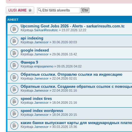
Lähetä uusi viesti
AIHEET
Upcoming Govt Jobs 2026 - Alerts - sarkariresults.com.tc
Kirjoittaja
SarkariResultstc
» 23.07.2026 12:22
api indexing
Kirjoittaja
Jamessor
» 30.06.2026 00:03
google indexed
Kirjoittaja
Jamessor
» 29.06.2026 15:42
Фанера 9
Kirjoittaja
enipoqanemo
» 09.05.2026 04:02
Обратные ссылки. Отправлю ссылки на индексацию
Kirjoittaja
Jamessor
» 22.04.2026 02:01
Обратные ссылки. Создание обратных ссылок с помощь
Kirjoittaja
Jamessor
» 22.04.2026 01:16
speed index tires
Kirjoittaja
Jamessor
» 18.04.2026 21:16
speed index wordpress
Kirjoittaja
Jamessor
» 18.04.2026 20:15
какие банки выпускают карты для международных плате
Kirjoittaja
Jamessor
» 30.03.2026 15:36