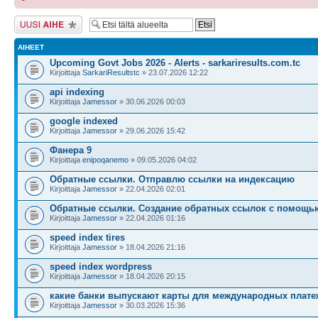
Lähetä uusi viesti
AIHEET
Upcoming Govt Jobs 2026 - Alerts - sarkariresults.com.tc
Kirjoittaja
SarkariResultstc
» 23.07.2026 12:22
api indexing
Kirjoittaja
Jamessor
» 30.06.2026 00:03
google indexed
Kirjoittaja
Jamessor
» 29.06.2026 15:42
Фанера 9
Kirjoittaja
enipoqanemo
» 09.05.2026 04:02
Обратные ссылки. Отправлю ссылки на индексацию
Kirjoittaja
Jamessor
» 22.04.2026 02:01
Обратные ссылки. Создание обратных ссылок с помощь
Kirjoittaja
Jamessor
» 22.04.2026 01:16
speed index tires
Kirjoittaja
Jamessor
» 18.04.2026 21:16
speed index wordpress
Kirjoittaja
Jamessor
» 18.04.2026 20:15
какие банки выпускают карты для международных плате
Kirjoittaja
Jamessor
» 30.03.2026 15:36