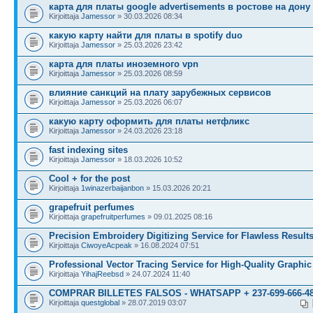
карта для платы google advertisements в ростове на дону
Kirjoittaja
Jamessor
» 30.03.2026 08:34
какую карту найти для платы в spotify duo
Kirjoittaja
Jamessor
» 25.03.2026 23:42
карта для платы иноземного vpn
Kirjoittaja
Jamessor
» 25.03.2026 08:59
влияние санкций на плату зарубежных сервисов
Kirjoittaja
Jamessor
» 25.03.2026 06:07
какую карту оформить для платы нетфликс
Kirjoittaja
Jamessor
» 24.03.2026 23:18
fast indexing sites
Kirjoittaja
Jamessor
» 18.03.2026 10:52
Cool + for the post
Kirjoittaja
1winazerbaijanbon
» 15.03.2026 20:21
grapefruit perfumes
Kirjoittaja
grapefruitperfumes
» 09.01.2025 08:16
Precision Embroidery Digitizing Service for Flawless Result
Kirjoittaja
CiwoyeAcpeak
» 16.08.2024 07:51
Professional Vector Tracing Service for High-Quality Graphic
Kirjoittaja
YihajReebsd
» 24.07.2024 11:40
COMPRAR BILLETES FALSOS - WHATSAPP + 237-699-666-4
Kirjoittaja
questglobal
» 28.07.2019 03:07