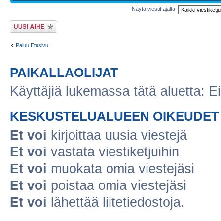
Näytä viestit ajalta:
Lähetä uusi viesti
Paluu Etusivu
PAIKALLAOLIJAT
Käyttäjiä lukemassa tätä aluetta: Ei r
KESKUSTELUALUEEN OIKEUDET
Et voi
kirjoittaa uusia viestejä
Et voi
vastata viestiketjuihin
Et voi
muokata omia viestejäsi
Et voi
poistaa omia viestejäsi
Et voi
lähettää liitetiedostoja.