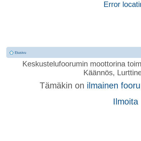
Error locati
Etusivu
Keskustelufoorumin moottorina toim
Käännös, Lurttin
Tämäkin on
ilmainen foor
Ilmoita