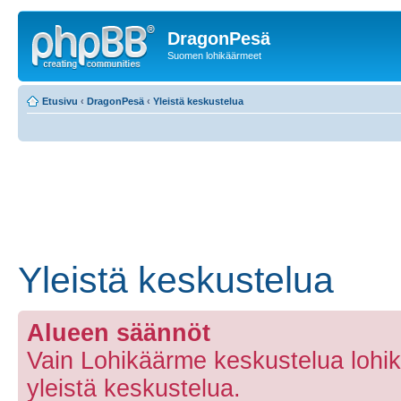
DragonPesä
Suomen lohikäärmeet
Etusivu
‹
DragonPesä
‹
Yleistä keskustelua
Yleistä keskustelua
Alueen säännöt
Vain Lohikäärme keskustelua lohi
yleistä keskustelua.