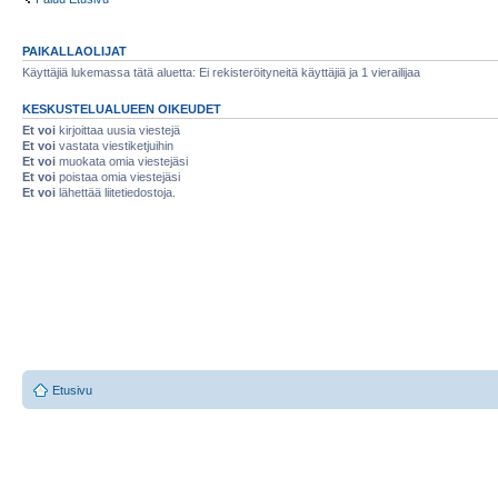
PAIKALLAOLIJAT
Käyttäjiä lukemassa tätä aluetta: Ei rekisteröityneitä käyttäjiä ja 1 vierailijaa
KESKUSTELUALUEEN OIKEUDET
Et voi
kirjoittaa uusia viestejä
Et voi
vastata viestiketjuihin
Et voi
muokata omia viestejäsi
Et voi
poistaa omia viestejäsi
Et voi
lähettää liitetiedostoja.
Etusivu