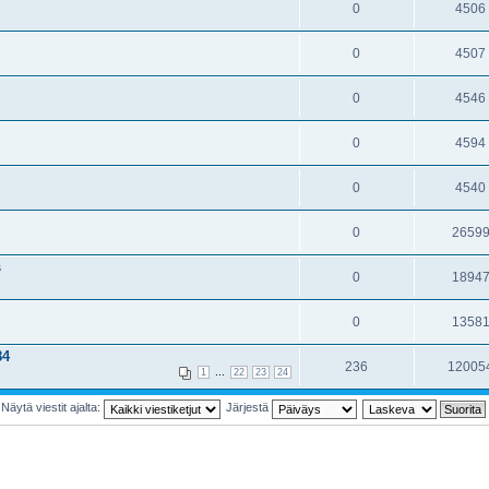
0
4506
0
4507
0
4546
0
4594
0
4540
0
2659
s
0
1894
0
1358
84
236
12005
...
1
22
23
24
Näytä viestit ajalta:
Järjestä