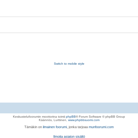
Switch to mobile style
Keskustelufoorumin moottorina toimii
phpBB
® Forum Software © phpBB Group
Käännös, Lurttinen,
www.phpbbsuomi.com
Tämäkin on
ilmainen foorumi
, jonka tarjoaa
munfoorumi.com
Ilmoita asiaton sisältö