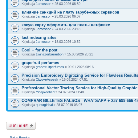
Kirjoittaja
Jamessor
» 25.03.2026 08:59
влияние санкций на плату зарубежных сервисов
Kirjoittaja
Jamessor
» 25.03.2026 06:07
какую карту оформить для платы нетфликс
Kirjoittaja
Jamessor
» 24.03.2026 23:18
fast indexing sites
Kirjoittaja
Jamessor
» 18.03.2026 10:52
Cool + for the post
Kirjoittaja
1winazerbaijanbon
» 15.03.2026 20:21
grapefruit perfumes
Kirjoittaja
grapefruitperfumes
» 09.01.2025 08:16
Precision Embroidery Digitizing Service for Flawless Result
Kirjoittaja
CiwoyeAcpeak
» 16.08.2024 07:51
Professional Vector Tracing Service for High-Quality Graphic
Kirjoittaja
YihajReebsd
» 24.07.2024 11:40
COMPRAR BILLETES FALSOS - WHATSAPP + 237-699-666-4
Kirjoittaja
questglobal
» 28.07.2019 03:07
Lähetä uusi viesti
Paluu Etusivu