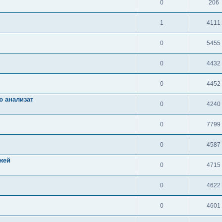
0
206
1
4111
0
5455
0
4432
0
4452
ю анализат
0
4240
0
7799
0
4587
жей
0
4715
0
4622
0
4601