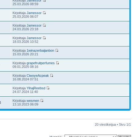
Kirjoittaja
Jamessor
25.03.2026 08:59
Kirjoittaja
Jamessor
25.03.2026 06:07
Kirjoittaja
Jamessor
24.03.2026 23:18
Kirjoittaja
Jamessor
18.03.2026 10:52
Kirjoittaja
1winazerbaijanbon
15.03.2026 20:21
Kirjoittaja
grapefruitperfumes
9
09.01.2025 08:16
Kirjoittaja
CiwoyeAcpeak
7
16.08.2024 07:51
Kirjoittaja
YihajReebsd
1
24.07.2024 11:40
Kirjoittaja
wesmen
4
13.10.2023 06:09
20 viestiketjua • Sivu
1
/
1
Hyppää: