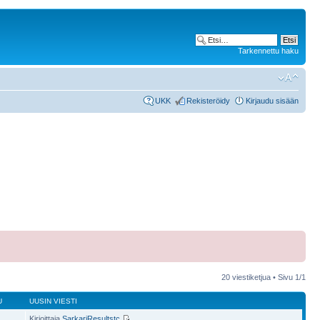
Tarkennettu haku
UKK
Rekisteröidy
Kirjaudu sisään
20 viestiketjua • Sivu
1
/
1
U
UUSIN VIESTI
Kirjoittaja
SarkariResultstc