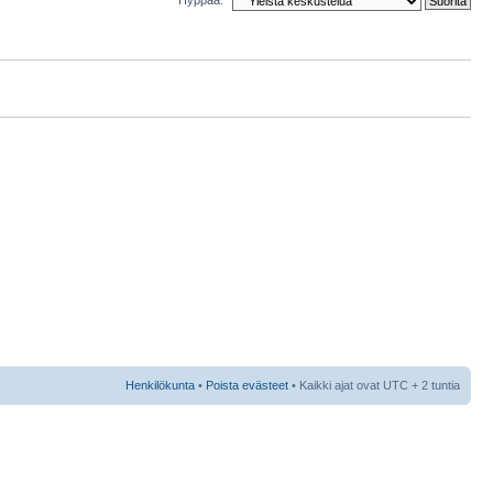
Henkilökunta
•
Poista evästeet
• Kaikki ajat ovat UTC + 2 tuntia