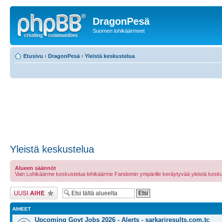
DragonPesä
Suomen lohikäärmeet
Etusivu
‹
DragonPesä
‹
Yleistä keskustelua
Yleistä keskustelua
Alueen säännöt
Vain Lohikäärme keskustelua lohikäärme Fandomin ympärille keräytyvää yleistä kesku
Lähetä uusi viesti
AIHEET
Upcoming Govt Jobs 2026 - Alerts - sarkariresults.com.tc