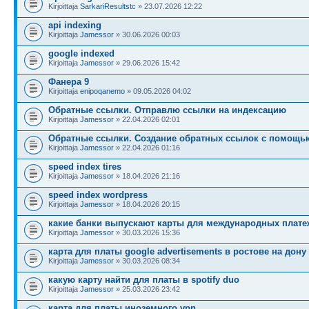
Kirjoittaja
SarkariResultstc
» 23.07.2026 12:22
api indexing
Kirjoittaja
Jamessor
» 30.06.2026 00:03
google indexed
Kirjoittaja
Jamessor
» 29.06.2026 15:42
Фанера 9
Kirjoittaja
enipoqanemo
» 09.05.2026 04:02
Обратные ссылки. Отправлю ссылки на индексацию
Kirjoittaja
Jamessor
» 22.04.2026 02:01
Обратные ссылки. Создание обратных ссылок с помощь
Kirjoittaja
Jamessor
» 22.04.2026 01:16
speed index tires
Kirjoittaja
Jamessor
» 18.04.2026 21:16
speed index wordpress
Kirjoittaja
Jamessor
» 18.04.2026 20:15
какие банки выпускают карты для международных плате
Kirjoittaja
Jamessor
» 30.03.2026 15:36
карта для платы google advertisements в ростове на дону
Kirjoittaja
Jamessor
» 30.03.2026 08:34
какую карту найти для платы в spotify duo
Kirjoittaja
Jamessor
» 25.03.2026 23:42
карта для платы иноземного vpn