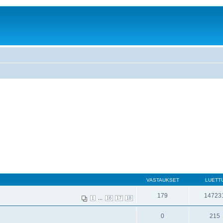
VASTAUKSET
LUETT
179
14723
...
1
16
17
18
0
215