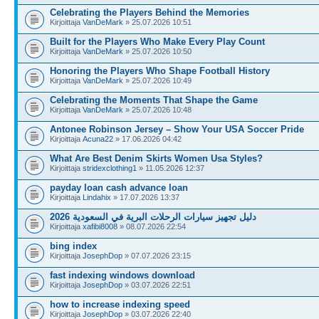
Celebrating the Players Behind the Memories
Kirjoittaja
VanDeMark
» 25.07.2026 10:51
Built for the Players Who Make Every Play Count
Kirjoittaja
VanDeMark
» 25.07.2026 10:50
Honoring the Players Who Shape Football History
Kirjoittaja
VanDeMark
» 25.07.2026 10:49
Celebrating the Moments That Shape the Game
Kirjoittaja
VanDeMark
» 25.07.2026 10:48
Antonee Robinson Jersey – Show Your USA Soccer Pride
Kirjoittaja
Acuna22
» 17.06.2026 04:42
What Are Best Denim Skirts Women Usa Styles?
Kirjoittaja
stridexclothing1
» 11.05.2026 12:37
payday loan cash advance loan
Kirjoittaja
Lindahix
» 17.07.2026 13:37
دليل تجهيز سيارات الرحلات البرية في السعودية 2026
Kirjoittaja
xafibi8008
» 08.07.2026 22:54
bing index
Kirjoittaja
JosephDop
» 07.07.2026 23:15
fast indexing windows download
Kirjoittaja
JosephDop
» 03.07.2026 22:51
how to increase indexing speed
Kirjoittaja
JosephDop
» 03.07.2026 22:40