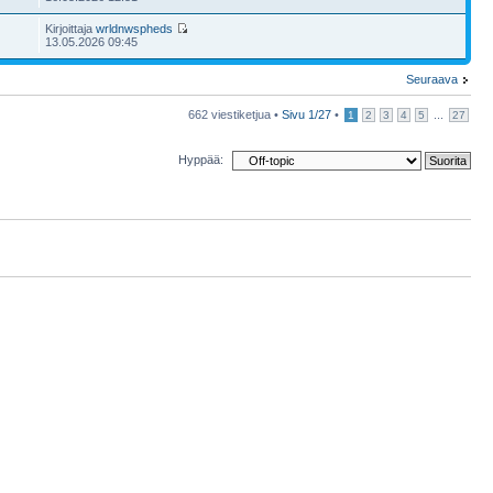
Kirjoittaja
wrldnwspheds
13.05.2026 09:45
Seuraava
662 viestiketjua •
Sivu
1
/
27
•
...
1
2
3
4
5
27
Hyppää: