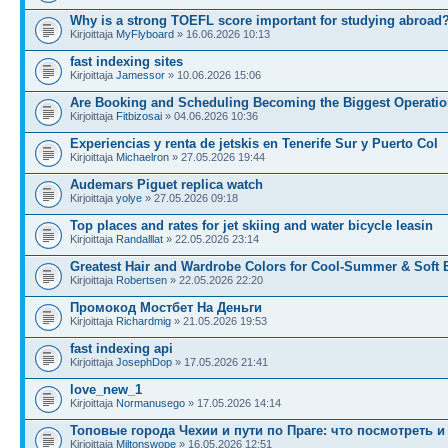
Why is a strong TOEFL score important for studying abroad
Kirjoittaja
MyFlyboard
» 16.06.2026 10:13
fast indexing sites
Kirjoittaja
Jamessor
» 10.06.2026 15:06
Are Booking and Scheduling Becoming the Biggest Operatio
Kirjoittaja
Fitbizosai
» 04.06.2026 10:36
Experiencias y renta de jetskis en Tenerife Sur y Puerto Col
Kirjoittaja
Michaelron
» 27.05.2026 19:44
Audemars Piguet replica watch
Kirjoittaja
yolye
» 27.05.2026 09:18
Top places and rates for jet skiing and water bicycle leasin
Kirjoittaja
Randalllat
» 22.05.2026 23:14
Greatest Hair and Wardrobe Colors for Cool-Summer & Soft 
Kirjoittaja
Robertsen
» 22.05.2026 22:20
Промокод Мостбет На Деньги
Kirjoittaja
Richardmig
» 21.05.2026 19:53
fast indexing api
Kirjoittaja
JosephDop
» 17.05.2026 21:41
love_new_1
Kirjoittaja
Normanusego
» 17.05.2026 14:14
Топовые города Чехии и пути по Праге: что посмотреть 
Kirjoittaja
Miltonswope
» 16.05.2026 12:51