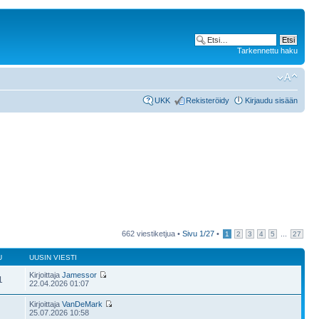
Tarkennettu haku
UKK
Rekisteröidy
Kirjaudu sisään
662 viestiketjua •
Sivu
1
/
27
•
...
1
2
3
4
5
27
U
UUSIN VIESTI
Kirjoittaja
Jamessor
1
22.04.2026 01:07
Kirjoittaja
VanDeMark
25.07.2026 10:58