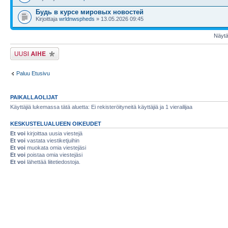
Будь в курсе мировых новостей
Kirjoittaja
wrldnwspheds
» 13.05.2026 09:45
Näytä 
Lähetä uusi viesti
Paluu Etusivu
PAIKALLAOLIJAT
Käyttäjiä lukemassa tätä aluetta: Ei rekisteröityneitä käyttäjiä ja 1 vierailijaa
KESKUSTELUALUEEN OIKEUDET
Et voi
kirjoittaa uusia viestejä
Et voi
vastata viestiketjuihin
Et voi
muokata omia viestejäsi
Et voi
poistaa omia viestejäsi
Et voi
lähettää liitetiedostoja.