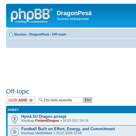
DragonPesä
Suomen lohikäärmeet
Etusivu
‹
DragonPesä
‹
Off-topic
Off-topic
Lähetä uusi viesti
AIHEET
Hyviä DJ Dragon piisejä
Kirjoittaja
FinlandDragon
» 16.03.2017 04:16
Football Built on Effort, Energy, and Commitment
Kirjoittaja
VanDeMark
» 25.07.2026 10:58