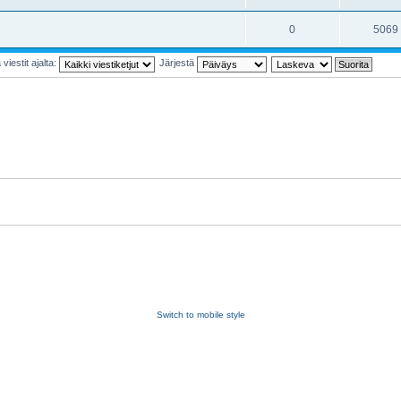
0
5069
viestit ajalta:
Järjestä
Switch to mobile style