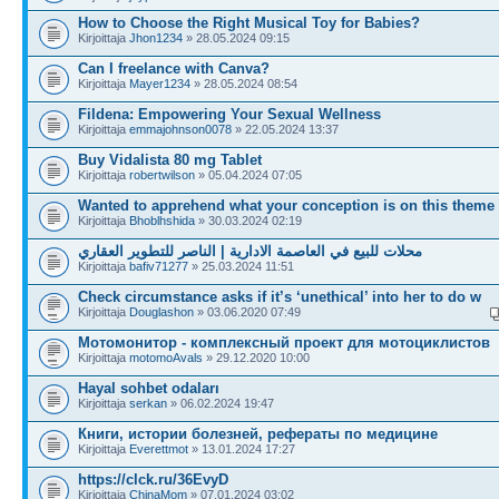
How to Choose the Right Musical Toy for Babies?
Kirjoittaja
Jhon1234
» 28.05.2024 09:15
Can I freelance with Canva?
Kirjoittaja
Mayer1234
» 28.05.2024 08:54
Fildena: Empowering Your Sexual Wellness
Kirjoittaja
emmajohnson0078
» 22.05.2024 13:37
Buy Vidalista 80 mg Tablet
Kirjoittaja
robertwilson
» 05.04.2024 07:05
Wanted to apprehend what your conception is on this theme
Kirjoittaja
Bhoblhshida
» 30.03.2024 02:19
محلات للبيع في العاصمة الادارية | الناصر للتطوير العقاري
Kirjoittaja
bafiv71277
» 25.03.2024 11:51
Check circumstance asks if it’s ‘unethical’ into her to do w
Kirjoittaja
Douglashon
» 03.06.2020 07:49
Мотомонитор - комплексный проект для мотоциклистов
Kirjoittaja
motomoAvals
» 29.12.2020 10:00
Hayal sohbet odaları
Kirjoittaja
serkan
» 06.02.2024 19:47
Книги, истории болезней, рефераты по медицине
Kirjoittaja
Everettmot
» 13.01.2024 17:27
https://clck.ru/36EvyD
Kirjoittaja
ChinaMom
» 07.01.2024 03:02