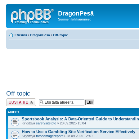
DragonPesä
Suomen lohikäärmeet
Etusivu
‹
DragonPesä
‹
Off-topic
Off-topic
Lähetä uusi viesti
AIHEET
Sportsbook Analysis: A Data-Oriented Guide to Understandi
Kirjoittaja
safetysitetoto
» 28.09.2025 13:04
How to Use a Gambling Site Verification Service Effectively
Kirjoittaja
totodamagereport
» 28.09.2025 12:49