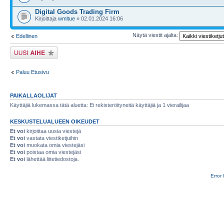
Digital Goods Trading Firm
Kirjoittaja
wmltue
» 02.01.2024 16:06
Näytä viestit ajalta:
Edellinen
Lähetä uusi viesti
Paluu Etusivu
PAIKALLAOLIJAT
Käyttäjiä lukemassa tätä aluetta: Ei rekisteröityneitä käyttäjiä ja 1 vierailijaa
KESKUSTELUALUEEN OIKEUDET
Et voi
kirjoittaa uusia viestejä
Et voi
vastata viestiketjuihin
Et voi
muokata omia viestejäsi
Et voi
poistaa omia viestejäsi
Et voi
lähettää liitetiedostoja.
Error 