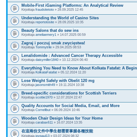
Mobile-First iGaming Platforms: An Analytical Review
Kirjoittaja
fraudsitetoto
» 28.09.2025 12:45
Understanding the World of Casino Sites
Kirjoittaja
reportotosite
» 28.09.2025 10:35
Beauty Salons that do sew ins
Kirjoittaja
ameliaemery1
» 14.07.2025 00:59
Zagraj i poczuj smak zwycięstwa!
Kirjoittaja
Tommytrile
» 29.04.2025 08:53
Lenalidomide : Advanced Cancer Therapy Accessible
Kirjoittaja
daisymiller1840
» 10.12.2024 06:40
Everything You Need to Know About Kolkata Fatafat: A Begi
Kirjoittaja
KolkataFatafat
» 05.12.2024 11:20
Lose Weight Safely with Obelit 120 mg
Kirjoittaja
jasonsmith49
» 19.11.2024 10:38
Breed-specific considerations for Scottish Terriers
Kirjoittaja
scottie1970
» 12.07.2024 22:47
Quality Accounts for Social Media, Email, and More
Kirjoittaja
Cornellbut
» 06.09.2024 10:46
Wooden Chair Design Ideas for Your Home
Kirjoittaja
carabax611
» 16.07.2024 13:35
在這兩份文件中學生都需要掌握各種技能
Kirjoittaja
joypaul13
» 03.07.2024 08:32