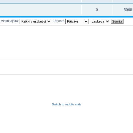
0
5068
viestit ajalta:
Järjestä
Switch to mobile style