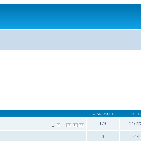
VASTAUKSET
LUETT
179
14722
...
1
16
17
18
0
214