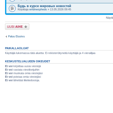
Будь в курсе мировых новостей
Kirjoittaja
wrldnwspheds
» 13.05.2026 09:45
Näytä 
Lähetä uusi viesti
Paluu Etusivu
PAIKALLAOLIJAT
Käyttäjiä lukemassa tätä aluetta: Ei rekisteröityneitä käyttäjiä ja 4 vierailijaa
KESKUSTELUALUEEN OIKEUDET
Et voi
kirjoittaa uusia viestejä
Et voi
vastata viestiketjuihin
Et voi
muokata omia viestejäsi
Et voi
poistaa omia viestejäsi
Et voi
lähettää liitetiedostoja.