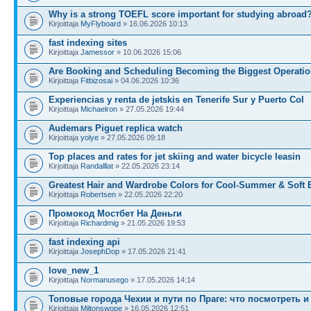
Why is a strong TOEFL score important for studying abroad
Kirjoittaja
MyFlyboard
» 16.06.2026 10:13
fast indexing sites
Kirjoittaja
Jamessor
» 10.06.2026 15:06
Are Booking and Scheduling Becoming the Biggest Operatio
Kirjoittaja
Fitbizosai
» 04.06.2026 10:36
Experiencias y renta de jetskis en Tenerife Sur y Puerto Col
Kirjoittaja
Michaelron
» 27.05.2026 19:44
Audemars Piguet replica watch
Kirjoittaja
yolye
» 27.05.2026 09:18
Top places and rates for jet skiing and water bicycle leasin
Kirjoittaja
Randalllat
» 22.05.2026 23:14
Greatest Hair and Wardrobe Colors for Cool-Summer & Soft 
Kirjoittaja
Robertsen
» 22.05.2026 22:20
Промокод Мостбет На Деньги
Kirjoittaja
Richardmig
» 21.05.2026 19:53
fast indexing api
Kirjoittaja
JosephDop
» 17.05.2026 21:41
love_new_1
Kirjoittaja
Normanusego
» 17.05.2026 14:14
Топовые города Чехии и пути по Праге: что посмотреть 
Kirjoittaja
Miltonswope
» 16.05.2026 12:51