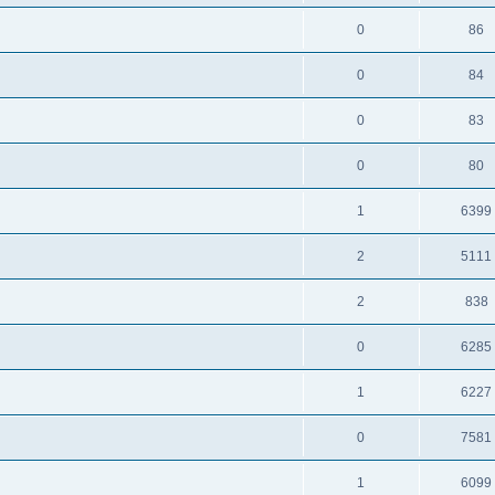
0
86
0
84
0
83
0
80
1
6399
2
5111
2
838
0
6285
1
6227
0
7581
1
6099