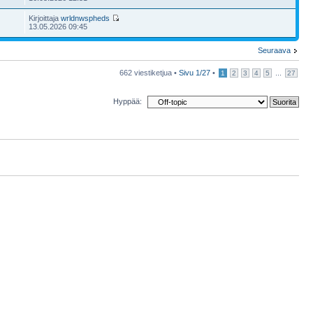
Kirjoittaja
wrldnwspheds
13.05.2026 09:45
Seuraava
662 viestiketjua •
Sivu
1
/
27
•
...
1
2
3
4
5
27
Hyppää: