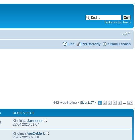
Tarkennettu haku
UKK
Rekisteröidy
Kirjaudu sisään
662 viestiketjua •
Sivu
1
/
27
•
...
1
2
3
4
5
27
U
UUSIN VIESTI
Kirjoittaja
Jamessor
3
22.04.2026 01:07
Kirjoittaja
VanDeMark
25.07.2026 10:58