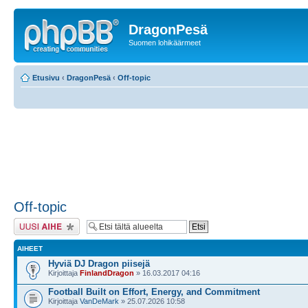
DragonPesä
Suomen lohikäärmeet
Etusivu
‹
DragonPesä
‹
Off-topic
Off-topic
Lähetä uusi viesti
AIHEET
Hyviä DJ Dragon piisejä
Kirjoittaja
FinlandDragon
» 16.03.2017 04:16
Football Built on Effort, Energy, and Commitment
Kirjoittaja
VanDeMark
» 25.07.2026 10:58