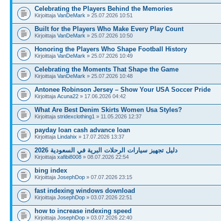
Celebrating the Players Behind the Memories
Kirjoittaja
VanDeMark
» 25.07.2026 10:51
Built for the Players Who Make Every Play Count
Kirjoittaja
VanDeMark
» 25.07.2026 10:50
Honoring the Players Who Shape Football History
Kirjoittaja
VanDeMark
» 25.07.2026 10:49
Celebrating the Moments That Shape the Game
Kirjoittaja
VanDeMark
» 25.07.2026 10:48
Antonee Robinson Jersey – Show Your USA Soccer Pride
Kirjoittaja
Acuna22
» 17.06.2026 04:42
What Are Best Denim Skirts Women Usa Styles?
Kirjoittaja
stridexclothing1
» 11.05.2026 12:37
payday loan cash advance loan
Kirjoittaja
Lindahix
» 17.07.2026 13:37
دليل تجهيز سيارات الرحلات البرية في السعودية 2026
Kirjoittaja
xafibi8008
» 08.07.2026 22:54
bing index
Kirjoittaja
JosephDop
» 07.07.2026 23:15
fast indexing windows download
Kirjoittaja
JosephDop
» 03.07.2026 22:51
how to increase indexing speed
Kirjoittaja
JosephDop
» 03.07.2026 22:40