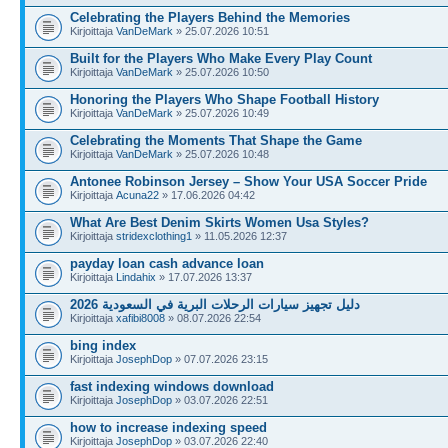
Celebrating the Players Behind the Memories
Kirjoittaja
VanDeMark
» 25.07.2026 10:51
Built for the Players Who Make Every Play Count
Kirjoittaja
VanDeMark
» 25.07.2026 10:50
Honoring the Players Who Shape Football History
Kirjoittaja
VanDeMark
» 25.07.2026 10:49
Celebrating the Moments That Shape the Game
Kirjoittaja
VanDeMark
» 25.07.2026 10:48
Antonee Robinson Jersey – Show Your USA Soccer Pride
Kirjoittaja
Acuna22
» 17.06.2026 04:42
What Are Best Denim Skirts Women Usa Styles?
Kirjoittaja
stridexclothing1
» 11.05.2026 12:37
payday loan cash advance loan
Kirjoittaja
Lindahix
» 17.07.2026 13:37
دليل تجهيز سيارات الرحلات البرية في السعودية 2026
Kirjoittaja
xafibi8008
» 08.07.2026 22:54
bing index
Kirjoittaja
JosephDop
» 07.07.2026 23:15
fast indexing windows download
Kirjoittaja
JosephDop
» 03.07.2026 22:51
how to increase indexing speed
Kirjoittaja
JosephDop
» 03.07.2026 22:40