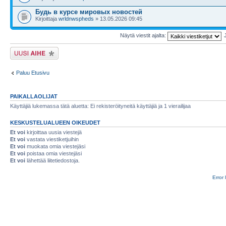
Будь в курсе мировых новостей
Kirjoittaja
wrldnwspheds
» 13.05.2026 09:45
Näytä viestit ajalta:
Lähetä uusi viesti
Paluu Etusivu
PAIKALLAOLIJAT
Käyttäjiä lukemassa tätä aluetta: Ei rekisteröityneitä käyttäjiä ja 1 vierailijaa
KESKUSTELUALUEEN OIKEUDET
Et voi
kirjoittaa uusia viestejä
Et voi
vastata viestiketjuihin
Et voi
muokata omia viestejäsi
Et voi
poistaa omia viestejäsi
Et voi
lähettää liitetiedostoja.
Error 