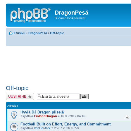
DragonPesä
Suomen lohikäärmeet
Etusivu
‹
DragonPesä
‹
Off-topic
Off-topic
Lähetä uusi viesti
AIHEET
Hyviä DJ Dragon piisejä
Kirjoittaja
FinlandDragon
» 16.03.2017 04:16
Football Built on Effort, Energy, and Commitment
Kirjoittaja
VanDeMark
» 25.07.2026 10:58