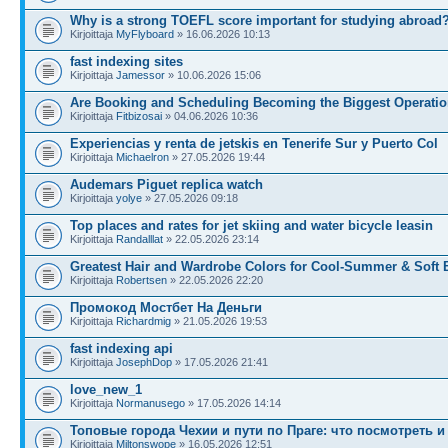
Why is a strong TOEFL score important for studying abroad
Kirjoittaja
MyFlyboard
» 16.06.2026 10:13
fast indexing sites
Kirjoittaja
Jamessor
» 10.06.2026 15:06
Are Booking and Scheduling Becoming the Biggest Operatio
Kirjoittaja
Fitbizosai
» 04.06.2026 10:36
Experiencias y renta de jetskis en Tenerife Sur y Puerto Col
Kirjoittaja
Michaelron
» 27.05.2026 19:44
Audemars Piguet replica watch
Kirjoittaja
yolye
» 27.05.2026 09:18
Top places and rates for jet skiing and water bicycle leasin
Kirjoittaja
Randalllat
» 22.05.2026 23:14
Greatest Hair and Wardrobe Colors for Cool-Summer & Soft 
Kirjoittaja
Robertsen
» 22.05.2026 22:20
Промокод Мостбет На Деньги
Kirjoittaja
Richardmig
» 21.05.2026 19:53
fast indexing api
Kirjoittaja
JosephDop
» 17.05.2026 21:41
love_new_1
Kirjoittaja
Normanusego
» 17.05.2026 14:14
Топовые города Чехии и пути по Праге: что посмотреть 
Kirjoittaja
Miltonswope
» 16.05.2026 12:51