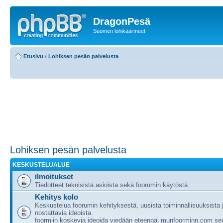
DragonPesä
Suomen lohikäärmeet
Etusivu
‹
Lohiksen pesän palvelusta
Lohiksen pesän palvelusta
KESKUSTELUALUE
ilmoitukset
Tiedotteet teknisistä asioista sekä foorumin käytöstä.
Kehitys kolo
Keskustelua foorumin kehityksestä, uusista toiminnallisuuksista
nostattavia ideoista.
foormiin koskevia ideoida viedään eteenpäi munfoorminn.com ser