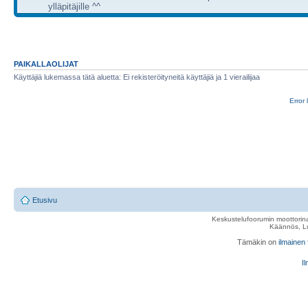
ylläpitäjille ^^
PAIKALLAOLIJAT
Käyttäjiä lukemassa tätä aluetta: Ei rekisteröityneitä käyttäjiä ja 1 vierailijaa
Error 
Etusivu
Keskustelufoorumin moottorina
Käännös, Lu
Tämäkin on
ilmainen
Il