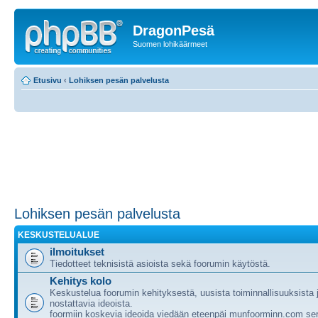
DragonPesä
Suomen lohikäärmeet
Etusivu
‹
Lohiksen pesän palvelusta
Lohiksen pesän palvelusta
KESKUSTELUALUE
ilmoitukset
Tiedotteet teknisistä asioista sekä foorumin käytöstä.
Kehitys kolo
Keskustelua foorumin kehityksestä, uusista toiminnallisuuksista
nostattavia ideoista.
foormiin koskevia ideoida viedään eteenpäi munfoorminn.com ser