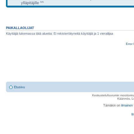
ylläpitäjille ^^
PAIKALLAOLIJAT
Käyttäjiä lukemassa tätä aluetta: Ei rekisteröityneitä käyttäjiä ja 1 vierailijaa
Error 
Etusivu
Keskustelufoorumin moottorina
Käännös, Lu
Tämäkin on
ilmainen
Il