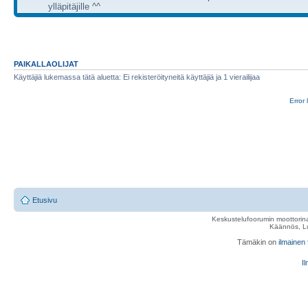
ylläpitäjille ^^
PAIKALLAOLIJAT
Käyttäjiä lukemassa tätä aluetta: Ei rekisteröityneitä käyttäjiä ja 1 vierailijaa
Error 
Etusivu
Keskustelufoorumin moottorina
Käännös, Lu
Tämäkin on
ilmainen
Il