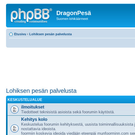
DragonPesä
Suomen lohikäärmeet
Etusivu
‹
Lohiksen pesän palvelusta
Lohiksen pesän palvelusta
KESKUSTELUALUE
ilmoitukset
Tiedotteet teknisistä asioista sekä foorumin käytöstä.
Kehitys kolo
Keskustelua foorumin kehityksestä, uusista toiminnallisuuksista
nostattavia ideoista.
foormiin koskevia ideoida viedään eteenpäi munfoorminn.com ser