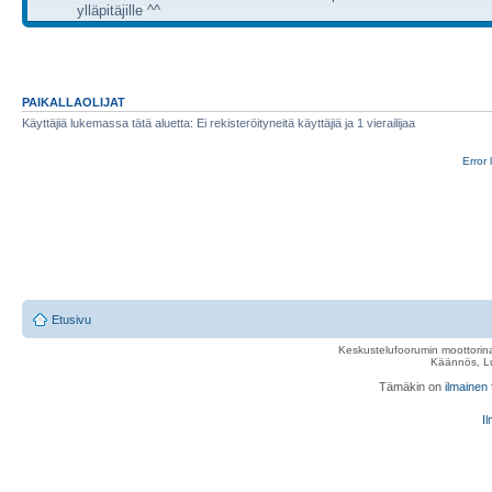
ylläpitäjille ^^
PAIKALLAOLIJAT
Käyttäjiä lukemassa tätä aluetta: Ei rekisteröityneitä käyttäjiä ja 1 vierailijaa
Error 
Etusivu
Keskustelufoorumin moottorina
Käännös, Lu
Tämäkin on
ilmainen
Il