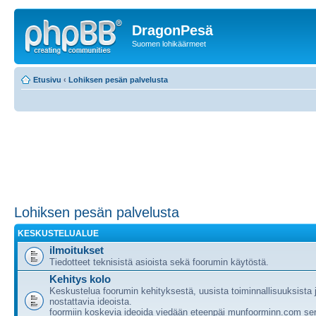
DragonPesä
Suomen lohikäärmeet
Etusivu
‹
Lohiksen pesän palvelusta
Lohiksen pesän palvelusta
KESKUSTELUALUE
ilmoitukset
Tiedotteet teknisistä asioista sekä foorumin käytöstä.
Kehitys kolo
Keskustelua foorumin kehityksestä, uusista toiminnallisuuksista
nostattavia ideoista.
foormiin koskevia ideoida viedään eteenpäi munfoorminn.com ser