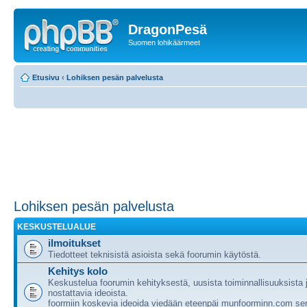
DragonPesä
Suomen lohikäärmeet
Etusivu
‹
Lohiksen pesän palvelusta
Lohiksen pesän palvelusta
KESKUSTELUALUE
ilmoitukset
Tiedotteet teknisistä asioista sekä foorumin käytöstä.
Kehitys kolo
Keskustelua foorumin kehityksestä, uusista toiminnallisuuksista
nostattavia ideoista.
foormiin koskevia ideoida viedään eteenpäi munfoorminn.com ser