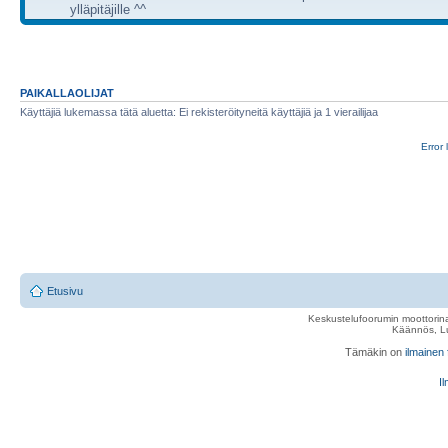
ylläpitäjille ^^
PAIKALLAOLIJAT
Käyttäjiä lukemassa tätä aluetta: Ei rekisteröityneitä käyttäjiä ja 1 vierailijaa
Error 
Etusivu
Keskustelufoorumin moottorina
Käännös, Lu
Tämäkin on
ilmainen
Il