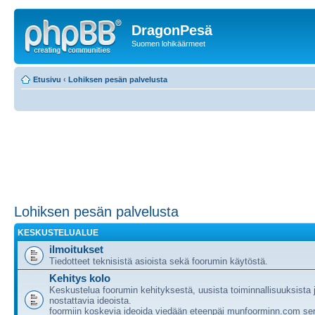
DragonPesä
Suomen lohikäärmeet
Etusivu
‹
Lohiksen pesän palvelusta
Lohiksen pesän palvelusta
KESKUSTELUALUE
ilmoitukset
Tiedotteet teknisistä asioista sekä foorumin käytöstä.
Kehitys kolo
Keskustelua foorumin kehityksestä, uusista toiminnallisuuksista
nostattavia ideoista.
foormiin koskevia ideoida viedään eteenpäi munfoorminn.com ser