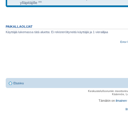
ylläpitäjille ^^
PAIKALLAOLIJAT
Käyttäjiä lukemassa tätä aluetta: Ei rekisteröityneitä käyttäjiä ja 1 vierailijaa
Error 
Etusivu
Keskustelufoorumin moottorina
Käännös, Lu
Tämäkin on
ilmainen
Il