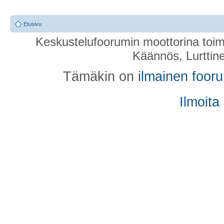
Etusivu
Keskustelufoorumin moottorina toim
Käännös, Lurttin
Tämäkin on
ilmainen foor
Ilmoita