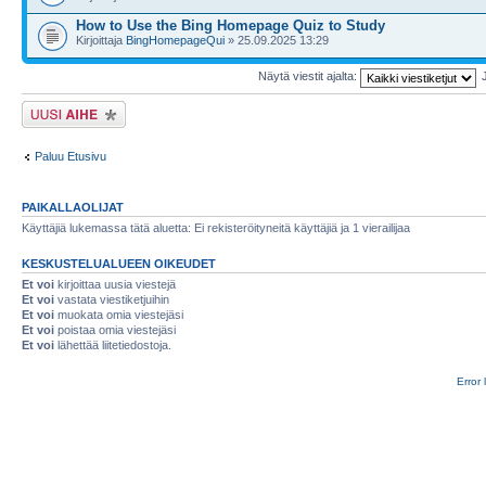
How to Use the Bing Homepage Quiz to Study
Kirjoittaja
BingHomepageQui
» 25.09.2025 13:29
Näytä viestit ajalta:
Lähetä uusi viesti
Paluu Etusivu
PAIKALLAOLIJAT
Käyttäjiä lukemassa tätä aluetta: Ei rekisteröityneitä käyttäjiä ja 1 vierailijaa
KESKUSTELUALUEEN OIKEUDET
Et voi
kirjoittaa uusia viestejä
Et voi
vastata viestiketjuihin
Et voi
muokata omia viestejäsi
Et voi
poistaa omia viestejäsi
Et voi
lähettää liitetiedostoja.
Error 