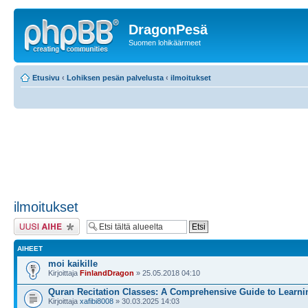
DragonPesä
Suomen lohikäärmeet
Etusivu
‹
Lohiksen pesän palvelusta
‹
ilmoitukset
ilmoitukset
Lähetä uusi viesti
AIHEET
moi kaikille
Kirjoittaja
FinlandDragon
» 25.05.2018 04:10
Quran Recitation Classes: A Comprehensive Guide to Learni
Kirjoittaja
xafibi8008
» 30.03.2025 14:03