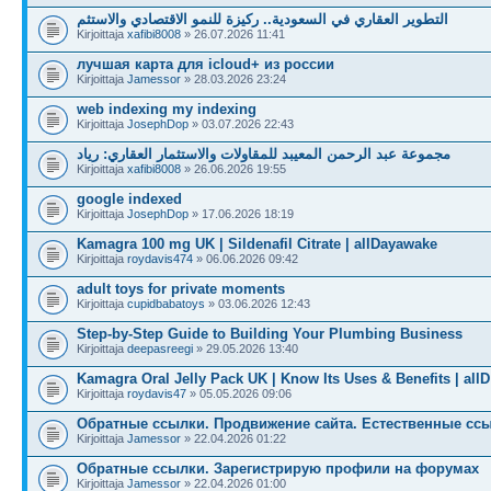
التطوير العقاري في السعودية.. ركيزة للنمو الاقتصادي والاستثم
Kirjoittaja
xafibi8008
» 26.07.2026 11:41
лучшая карта для icloud+ из россии
Kirjoittaja
Jamessor
» 28.03.2026 23:24
web indexing my indexing
Kirjoittaja
JosephDop
» 03.07.2026 22:43
مجموعة عبد الرحمن المعيبد للمقاولات والاستثمار العقاري: رياد
Kirjoittaja
xafibi8008
» 26.06.2026 19:55
google indexed
Kirjoittaja
JosephDop
» 17.06.2026 18:19
Kamagra 100 mg UK | Sildenafil Citrate | allDayawake
Kirjoittaja
roydavis474
» 06.06.2026 09:42
adult toys for private moments
Kirjoittaja
cupidbabatoys
» 03.06.2026 12:43
Step-by-Step Guide to Building Your Plumbing Business
Kirjoittaja
deepasreegi
» 29.05.2026 13:40
Kamagra Oral Jelly Pack UK | Know Its Uses & Benefits | allD
Kirjoittaja
roydavis47
» 05.05.2026 09:06
Обратные ссылки. Продвижение сайта. Естественные ссы
Kirjoittaja
Jamessor
» 22.04.2026 01:22
Обратные ссылки. Зарегистрирую профили на форумах
Kirjoittaja
Jamessor
» 22.04.2026 01:00