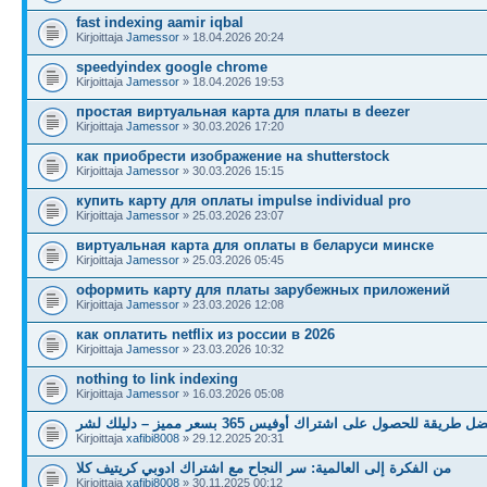
fast indexing aamir iqbal
Kirjoittaja
Jamessor
» 18.04.2026 20:24
speedyindex google chrome
Kirjoittaja
Jamessor
» 18.04.2026 19:53
простая виртуальная карта для платы в deezer
Kirjoittaja
Jamessor
» 30.03.2026 17:20
как приобрести изображение на shutterstock
Kirjoittaja
Jamessor
» 30.03.2026 15:15
купить карту для оплаты impulse individual pro
Kirjoittaja
Jamessor
» 25.03.2026 23:07
виртуальная карта для оплаты в беларуси минске
Kirjoittaja
Jamessor
» 25.03.2026 05:45
оформить карту для платы зарубежных приложений
Kirjoittaja
Jamessor
» 23.03.2026 12:08
как оплатить netflix из россии в 2026
Kirjoittaja
Jamessor
» 23.03.2026 10:32
nothing to link indexing
Kirjoittaja
Jamessor
» 16.03.2026 05:08
ل طريقة للحصول على اشتراك أوفيس 365 بسعر مميز – دليلك لشر
Kirjoittaja
xafibi8008
» 29.12.2025 20:31
من الفكرة إلى العالمية: سر النجاح مع اشتراك ادوبي كريتيف كلا
Kirjoittaja
xafibi8008
» 30.11.2025 00:12