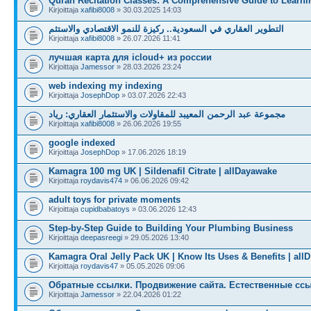
Quran Recitation Classes: A Comprehensive Guide to Learni
Kirjoittaja
xafibi8008
» 30.03.2025 14:03
التطوير العقاري في السعودية.. ركيزة للنمو الاقتصادي والاستثم
Kirjoittaja
xafibi8008
» 26.07.2026 11:41
лучшая карта для icloud+ из россии
Kirjoittaja
Jamessor
» 28.03.2026 23:24
web indexing my indexing
Kirjoittaja
JosephDop
» 03.07.2026 22:43
مجموعة عبد الرحمن المعيبد للمقاولات والاستثمار العقاري: رياد
Kirjoittaja
xafibi8008
» 26.06.2026 19:55
google indexed
Kirjoittaja
JosephDop
» 17.06.2026 18:19
Kamagra 100 mg UK | Sildenafil Citrate | allDayawake
Kirjoittaja
roydavis474
» 06.06.2026 09:42
adult toys for private moments
Kirjoittaja
cupidbabatoys
» 03.06.2026 12:43
Step-by-Step Guide to Building Your Plumbing Business
Kirjoittaja
deepasreegi
» 29.05.2026 13:40
Kamagra Oral Jelly Pack UK | Know Its Uses & Benefits | allD
Kirjoittaja
roydavis47
» 05.05.2026 09:06
Обратные ссылки. Продвижение сайта. Естественные ссы
Kirjoittaja
Jamessor
» 22.04.2026 01:22