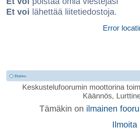
Et voi
poistaa omia viestejäsi
Et voi
lähettää liitetiedostoja.
Error locati
Etusivu
Keskustelufoorumin moottorina toim
Käännös, Lurttin
Tämäkin on
ilmainen foor
Ilmoita