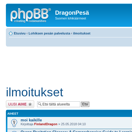
DragonPesä
Suomen lohikäärmeet
Etusivu
‹
Lohiksen pesän palvelusta
‹
ilmoitukset
ilmoitukset
Lähetä uusi viesti
AIHEET
moi kaikille
Kirjoittaja
FinlandDragon
» 25.05.2018 04:10