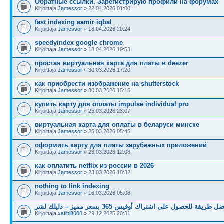
Обратные ссылки. Зарегистрирую профили на форумах
Kirjoittaja
Jamessor
» 22.04.2026 01:00
fast indexing aamir iqbal
Kirjoittaja
Jamessor
» 18.04.2026 20:24
speedyindex google chrome
Kirjoittaja
Jamessor
» 18.04.2026 19:53
простая виртуальная карта для платы в deezer
Kirjoittaja
Jamessor
» 30.03.2026 17:20
как приобрести изображение на shutterstock
Kirjoittaja
Jamessor
» 30.03.2026 15:15
купить карту для оплаты impulse individual pro
Kirjoittaja
Jamessor
» 25.03.2026 23:07
виртуальная карта для оплаты в беларуси минске
Kirjoittaja
Jamessor
» 25.03.2026 05:45
оформить карту для платы зарубежных приложений
Kirjoittaja
Jamessor
» 23.03.2026 12:08
как оплатить netflix из россии в 2026
Kirjoittaja
Jamessor
» 23.03.2026 10:32
nothing to link indexing
Kirjoittaja
Jamessor
» 16.03.2026 05:08
ل طريقة للحصول على اشتراك أوفيس 365 بسعر مميز – دليلك لشر
Kirjoittaja
xafibi8008
» 29.12.2025 20:31