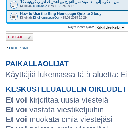
من الفكرة إلى العالمية: سر النجاح مع اشتراك ادوبي كريتيف كلا
Kirjoittaja
xafibi8008
» 30.11.2025 00:12
How to Use the Bing Homepage Quiz to Study
Kirjoittaja
BingHomepageQui
» 25.09.2025 13:29
Näytä viestit ajalta:
Lähetä uusi viesti
Paluu Etusivu
PAIKALLAOLIJAT
Käyttäjiä lukemassa tätä aluetta: Ei r
KESKUSTELUALUEEN OIKEUDET
Et voi
kirjoittaa uusia viestejä
Et voi
vastata viestiketjuihin
Et voi
muokata omia viestejäsi