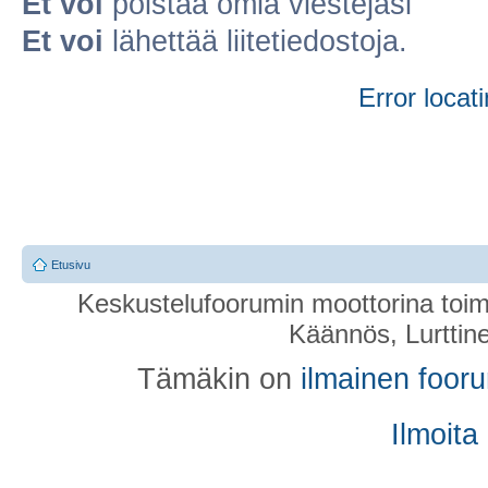
Et voi
poistaa omia viestejäsi
Et voi
lähettää liitetiedostoja.
Error locati
Etusivu
Keskustelufoorumin moottorina toim
Käännös, Lurttin
Tämäkin on
ilmainen foor
Ilmoita