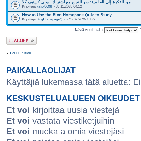
من الفكرة إلى العالمية: سر النجاح مع اشتراك ادوبي كريتيف كلا
Kirjoittaja
xafibi8008
» 30.11.2025 00:12
How to Use the Bing Homepage Quiz to Study
Kirjoittaja
BingHomepageQui
» 25.09.2025 13:29
Näytä viestit ajalta:
Lähetä uusi viesti
Paluu Etusivu
PAIKALLAOLIJAT
Käyttäjiä lukemassa tätä aluetta: Ei r
KESKUSTELUALUEEN OIKEUDET
Et voi
kirjoittaa uusia viestejä
Et voi
vastata viestiketjuihin
Et voi
muokata omia viestejäsi