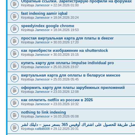
Обратные ссылки. Зарегистрирую профили на форумах
Kirjoittaja
Jamessor
» 22.04.2026 01:00
fast indexing aamir iqbal
Kirjoittaja
Jamessor
» 18.04.2026 20:24
speedyindex google chrome
Kirjoittaja
Jamessor
» 18.04.2026 19:53
простая виртуальная карта для платы в deezer
Kirjoittaja
Jamessor
» 30.03.2026 17:20
как приобрести изображение на shutterstock
Kirjoittaja
Jamessor
» 30.03.2026 15:15
купить карту для оплаты impulse individual pro
Kirjoittaja
Jamessor
» 25.03.2026 23:07
виртуальная карта для оплаты в беларуси минске
Kirjoittaja
Jamessor
» 25.03.2026 05:45
оформить карту для платы зарубежных приложений
Kirjoittaja
Jamessor
» 23.03.2026 12:08
как оплатить netflix из россии в 2026
Kirjoittaja
Jamessor
» 23.03.2026 10:32
nothing to link indexing
Kirjoittaja
Jamessor
» 16.03.2026 05:08
ل طريقة للحصول على اشتراك أوفيس 365 بسعر مميز – دليلك لشر
Kirjoittaja
xafibi8008
» 29.12.2025 20:31