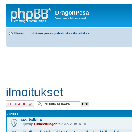
DragonPesä
Suomen lohikäärmeet
Etusivu
‹
Lohiksen pesän palvelusta
‹
ilmoitukset
ilmoitukset
Lähetä uusi viesti
AIHEET
moi kaikille
Kirjoittaja
FinlandDragon
» 25.05.2018 04:10