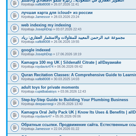
التطوير العقاري في السعودية.. ركيزة للنمو الاقتصادي والاستثم
Kirjoittaja
xafibi8008
» 26.07.2026 11:41
лучшая карта для icloud+ из россии
Kirjoittaja
Jamessor
» 28.03.2026 23:24
web indexing my indexing
Kirjoittaja
JosephDop
» 03.07.2026 22:43
مجموعة عبد الرحمن المعيبد للمقاولات والاستثمار العقاري: رياد
Kirjoittaja
xafibi8008
» 26.06.2026 19:55
google indexed
Kirjoittaja
JosephDop
» 17.06.2026 18:19
Kamagra 100 mg UK | Sildenafil Citrate | allDayawake
Kirjoittaja
roydavis474
» 06.06.2026 09:42
Quran Recitation Classes: A Comprehensive Guide to Learni
Kirjoittaja
xafibi8008
» 30.03.2025 14:03
adult toys for private moments
Kirjoittaja
cupidbabatoys
» 03.06.2026 12:43
Step-by-Step Guide to Building Your Plumbing Business
Kirjoittaja
deepasreegi
» 29.05.2026 13:40
Kamagra Oral Jelly Pack UK | Know Its Uses & Benefits | allD
Kirjoittaja
roydavis47
» 05.05.2026 09:06
Обратные ссылки. Продвижение сайта. Естественные ссы
Kirjoittaja
Jamessor
» 22.04.2026 01:22