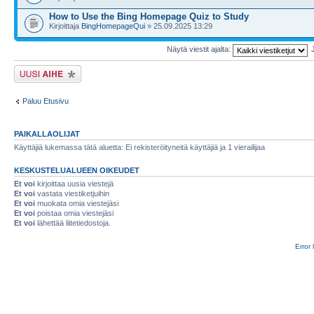
How to Use the Bing Homepage Quiz to Study
Kirjoittaja
BingHomepageQui
» 25.09.2025 13:29
Näytä viestit ajalta:
Lähetä uusi viesti
Paluu Etusivu
PAIKALLAOLIJAT
Käyttäjiä lukemassa tätä aluetta: Ei rekisteröityneitä käyttäjiä ja 1 vierailijaa
KESKUSTELUALUEEN OIKEUDET
Et voi
kirjoittaa uusia viestejä
Et voi
vastata viestiketjuihin
Et voi
muokata omia viestejäsi
Et voi
poistaa omia viestejäsi
Et voi
lähettää liitetiedostoja.
Error 