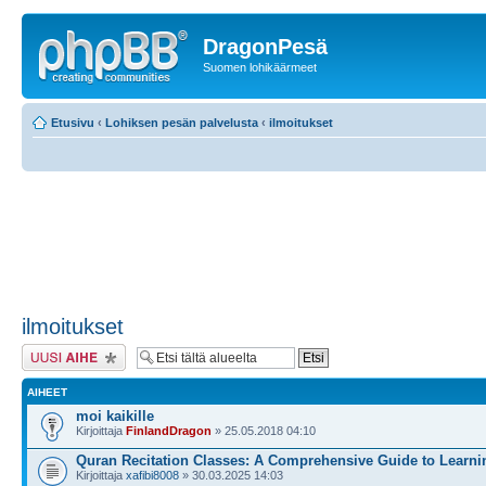
DragonPesä
Suomen lohikäärmeet
Etusivu
‹
Lohiksen pesän palvelusta
‹
ilmoitukset
ilmoitukset
Lähetä uusi viesti
AIHEET
moi kaikille
Kirjoittaja
FinlandDragon
» 25.05.2018 04:10
Quran Recitation Classes: A Comprehensive Guide to Learni
Kirjoittaja
xafibi8008
» 30.03.2025 14:03