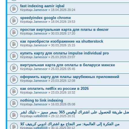
fast indexing aamir iqbal
Kirjoittaja
Jamessor
» 18.04.2026 20:24
speedyindex google chrome
Kirjoittaja
Jamessor
» 18.04.2026 19:53
простая виртуальная карта для платы в deezer
Kirjoittaja
Jamessor
» 30.03.2026 17:20
как приобрести изображение на shutterstock
Kirjoittaja
Jamessor
» 30.03.2026 15:15
купить карту для оплаты impulse individual pro
Kirjoittaja
Jamessor
» 25.03.2026 23:07
виртуальная карта для оплаты в беларуси минске
Kirjoittaja
Jamessor
» 25.03.2026 05:45
оформить карту для платы зарубежных приложений
Kirjoittaja
Jamessor
» 23.03.2026 12:08
как оплатить netflix из россии в 2026
Kirjoittaja
Jamessor
» 23.03.2026 10:32
nothing to link indexing
Kirjoittaja
Jamessor
» 16.03.2026 05:08
ل طريقة للحصول على اشتراك أوفيس 365 بسعر مميز – دليلك لشر
Kirjoittaja
xafibi8008
» 29.12.2025 20:31
من الفكرة إلى العالمية: سر النجاح مع اشتراك ادوبي كريتيف كلا
Kirjoittaja
xafibi8008
» 30.11.2025 00:12