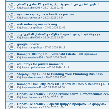
التطوير العقاري في السعودية.. ركيزة للنمو الاقتصادي والاستثم
Kirjoittaja
xafibi8008
» 26.07.2026 11:41
лучшая карта для icloud+ из россии
Kirjoittaja
Jamessor
» 28.03.2026 23:24
web indexing my indexing
Kirjoittaja
JosephDop
» 03.07.2026 22:43
مجموعة عبد الرحمن المعيبد للمقاولات والاستثمار العقاري: رياد
Kirjoittaja
xafibi8008
» 26.06.2026 19:55
google indexed
Kirjoittaja
JosephDop
» 17.06.2026 18:19
Kamagra 100 mg UK | Sildenafil Citrate | allDayawake
Kirjoittaja
roydavis474
» 06.06.2026 09:42
adult toys for private moments
Kirjoittaja
cupidbabatoys
» 03.06.2026 12:43
Step-by-Step Guide to Building Your Plumbing Business
Kirjoittaja
deepasreegi
» 29.05.2026 13:40
Kamagra Oral Jelly Pack UK | Know Its Uses & Benefits | allD
Kirjoittaja
roydavis47
» 05.05.2026 09:06
Обратные ссылки. Продвижение сайта. Естественные ссы
Kirjoittaja
Jamessor
» 22.04.2026 01:22
Обратные ссылки. Зарегистрирую профили на форумах
Kirjoittaja
Jamessor
» 22.04.2026 01:00