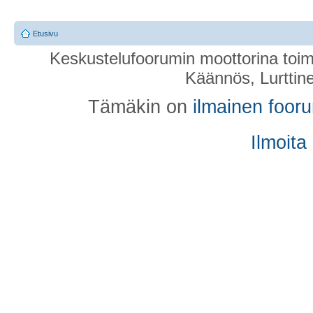
Etusivu
Keskustelufoorumin moottorina toim
Käännös, Lurttin
Tämäkin on
ilmainen foor
Ilmoita