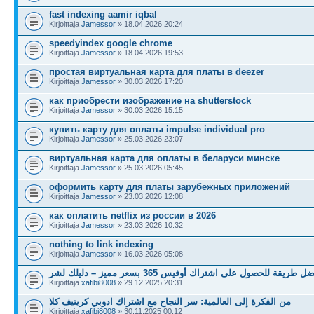
fast indexing aamir iqbal
Kirjoittaja
Jamessor
» 18.04.2026 20:24
speedyindex google chrome
Kirjoittaja
Jamessor
» 18.04.2026 19:53
простая виртуальная карта для платы в deezer
Kirjoittaja
Jamessor
» 30.03.2026 17:20
как приобрести изображение на shutterstock
Kirjoittaja
Jamessor
» 30.03.2026 15:15
купить карту для оплаты impulse individual pro
Kirjoittaja
Jamessor
» 25.03.2026 23:07
виртуальная карта для оплаты в беларуси минске
Kirjoittaja
Jamessor
» 25.03.2026 05:45
оформить карту для платы зарубежных приложений
Kirjoittaja
Jamessor
» 23.03.2026 12:08
как оплатить netflix из россии в 2026
Kirjoittaja
Jamessor
» 23.03.2026 10:32
nothing to link indexing
Kirjoittaja
Jamessor
» 16.03.2026 05:08
ل طريقة للحصول على اشتراك أوفيس 365 بسعر مميز – دليلك لشر
Kirjoittaja
xafibi8008
» 29.12.2025 20:31
من الفكرة إلى العالمية: سر النجاح مع اشتراك ادوبي كريتيف كلا
Kirjoittaja
xafibi8008
» 30.11.2025 00:12