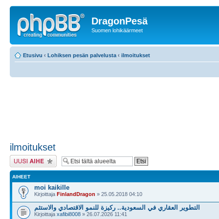
DragonPesä
Suomen lohikäärmeet
Etusivu
‹
Lohiksen pesän palvelusta
‹
ilmoitukset
ilmoitukset
Lähetä uusi viesti
AIHEET
moi kaikille
Kirjoittaja
FinlandDragon
» 25.05.2018 04:10
التطوير العقاري في السعودية.. ركيزة للنمو الاقتصادي والاستثم
Kirjoittaja
xafibi8008
» 26.07.2026 11:41