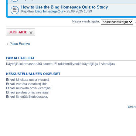
How to Use the Bing Homepage Quiz to Study
Kirjoittaja
BingHomepageQui
» 25.09.2025 13:29
Näytä viestit ajalta:
Lähetä uusi viesti
Paluu Etusivu
PAIKALLAOLIJAT
Käyttäjiä lukemassa tätä aluetta: Ei rekisteröityneitä käyttäjiä ja 1 vierailijaa
KESKUSTELUALUEEN OIKEUDET
Et voi
kirjoittaa uusia viestejä
Et voi
vastata viestiketjuihin
Et voi
muokata omia viestejäsi
Et voi
poistaa omia viestejäsi
Et voi
lähettää liitetiedostoja.
Error 