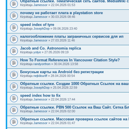
Обратные ссылки. Тематическая сеть сайтов. MediaWiki с
Kirjoittaja
Jamessor
» 22.04.2026 01:53
почему не работает плата в playstation store
Kirjoittaja
Jamessor
» 30.03.2026 08:46
speed index of tyre
Kirjoittaja
JosephDop
» 09.06.2026 23:40
налогообложение платы заграничных сервисов для ип
Kirjoittaja
Jamessor
» 27.03.2026 11:46
Jacob and Co. Astronomia replica
Kirjoittaja
yolye
» 27.05.2026 09:19
How To Format References In Vancouver Citation Style?
Kirjoittaja
randyorthon
» 30.04.2026 13:58
Бонусные карты на Android без регистрации
Kirjoittaja
nejkilouriff
» 28.04.2026 00:54
Обратные ссылки. Создам 1000 Обратных Ссылок на ваш 
Kirjoittaja
JosephDop
» 25.04.2026 22:59
speed index how to fix
Kirjoittaja
Jamessor
» 22.04.2026 17:44
Обратные ссылки. PBN 500 Ссылок на Ваш Сайт. Сетка Б
Kirjoittaja
Jamessor
» 22.04.2026 02:00
Обратные ссылки. Массовая проверка ссылок сайтов на 
Kirjoittaja
Jamessor
» 22.04.2026 01:47