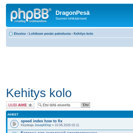
DragonPesä
Suomen lohikäärmeet
Etusivu
‹
Lohiksen pesän palvelusta
‹
Kehitys kolo
Kehitys kolo
Lähetä uusi viesti
AIHEET
speed index how to fix
Kirjoittaja
JosephDop
» 10.06.2026 02:11