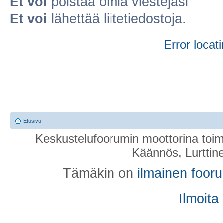
Et voi
poistaa omia viestejäsi
Et voi
lähettää liitetiedostoja.
Error locati
Etusivu
Keskustelufoorumin moottorina toim
Käännös, Lurttin
Tämäkin on
ilmainen foor
Ilmoita