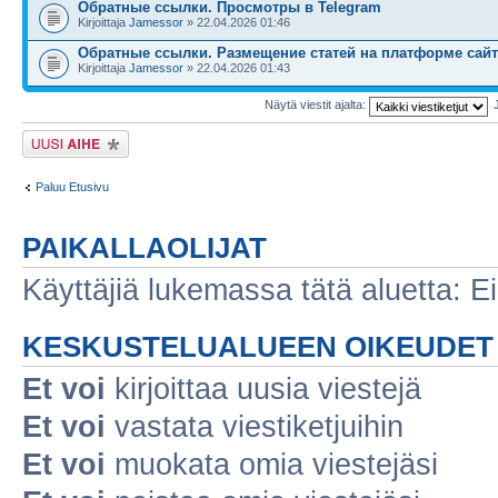
Обратные ссылки. Просмотры в Telegram
Kirjoittaja
Jamessor
» 22.04.2026 01:46
Обратные ссылки. Размещение статей на платформе сайт
Kirjoittaja
Jamessor
» 22.04.2026 01:43
Näytä viestit ajalta:
Lähetä uusi viesti
Paluu Etusivu
PAIKALLAOLIJAT
Käyttäjiä lukemassa tätä aluetta: Ei r
KESKUSTELUALUEEN OIKEUDET
Et voi
kirjoittaa uusia viestejä
Et voi
vastata viestiketjuihin
Et voi
muokata omia viestejäsi