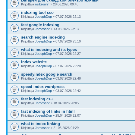
Батареи для складской электротехники
Kirjoittaja
nejkilouriff
» 28.06.2026 09:45
indexing tool seo
Kirjoittaja
JosephDop
» 07.07.2026 22:13
fast google indexing
Kirjoittaja
Jamessor
» 13.03.2026 23:13
search engine indexing
Kirjoittaja
JosephDop
» 07.07.2026 23:10
what is indexing and its types
Kirjoittaja
JosephDop
» 07.07.2026 22:27
index website
Kirjoittaja
JosephDop
» 07.07.2026 22:20
speedyindex google search
Kirjoittaja
JosephDop
» 03.07.2026 22:48
speed index wordpress
Kirjoittaja
JosephDop
» 03.07.2026 22:42
fast indexing c++
Kirjoittaja
Jamessor
» 18.04.2026 20:05
fast indexing of links in html
Kirjoittaja
JosephDop
» 25.04.2026 22:07
what is index linking
Kirjoittaja
Jamessor
» 21.05.2026 04:29