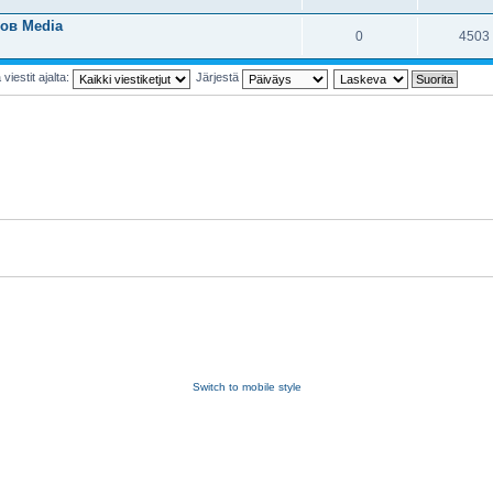
ов Media
0
4503
viestit ajalta:
Järjestä
Switch to mobile style