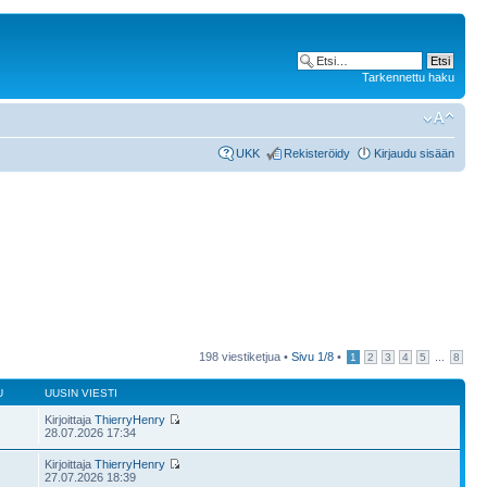
Tarkennettu haku
UKK
Rekisteröidy
Kirjaudu sisään
198 viestiketjua •
Sivu
1
/
8
•
...
1
2
3
4
5
8
U
UUSIN VIESTI
Kirjoittaja
ThierryHenry
28.07.2026 17:34
Kirjoittaja
ThierryHenry
27.07.2026 18:39