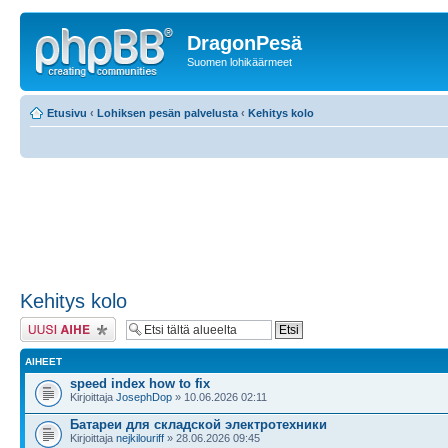
DragonPesä
Suomen lohikäärmeet
Etusivu
‹
Lohiksen pesän palvelusta
‹
Kehitys kolo
Kehitys kolo
Lähetä uusi viesti
AIHEET
speed index how to fix
Kirjoittaja
JosephDop
» 10.06.2026 02:11
Батареи для складской электротехники
Kirjoittaja
nejkilouriff
» 28.06.2026 09:45