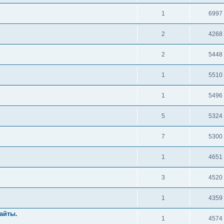
1
6997
2
4268
2
5448
1
5510
1
5496
5
5324
7
5300
1
4651
3
4520
1
4359
айты.
1
4574