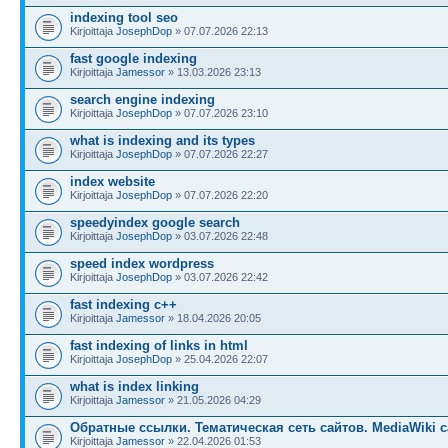
indexing tool seo
Kirjoittaja
JosephDop
» 07.07.2026 22:13
fast google indexing
Kirjoittaja
Jamessor
» 13.03.2026 23:13
search engine indexing
Kirjoittaja
JosephDop
» 07.07.2026 23:10
what is indexing and its types
Kirjoittaja
JosephDop
» 07.07.2026 22:27
index website
Kirjoittaja
JosephDop
» 07.07.2026 22:20
speedyindex google search
Kirjoittaja
JosephDop
» 03.07.2026 22:48
speed index wordpress
Kirjoittaja
JosephDop
» 03.07.2026 22:42
fast indexing c++
Kirjoittaja
Jamessor
» 18.04.2026 20:05
fast indexing of links in html
Kirjoittaja
JosephDop
» 25.04.2026 22:07
what is index linking
Kirjoittaja
Jamessor
» 21.05.2026 04:29
Обратные ссылки. Тематическая сеть сайтов. MediaWiki с
Kirjoittaja
Jamessor
» 22.04.2026 01:53