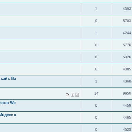
1
4393
0
5703
1
4244
0
5776
0
5326
0
4385
сайт. Ba
3
4368
14
9650
1
2
логов We
0
4459
Индекс к
0
4465
0
4523