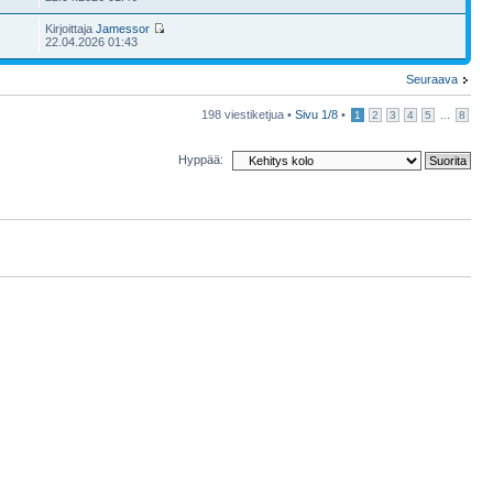
Kirjoittaja
Jamessor
22.04.2026 01:43
Seuraava
198 viestiketjua •
Sivu
1
/
8
•
...
1
2
3
4
5
8
Hyppää: