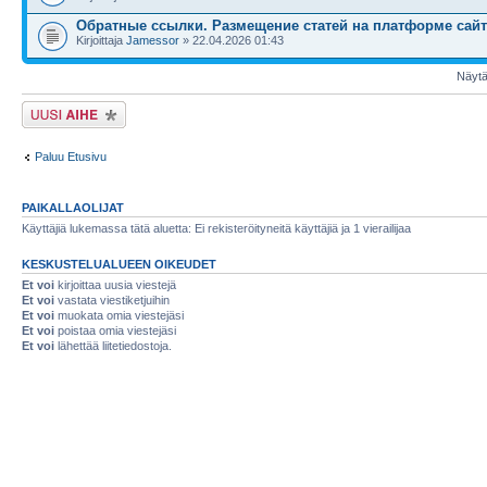
Обратные ссылки. Размещение статей на платформе сайт
Kirjoittaja
Jamessor
» 22.04.2026 01:43
Näytä 
Lähetä uusi viesti
Paluu Etusivu
PAIKALLAOLIJAT
Käyttäjiä lukemassa tätä aluetta: Ei rekisteröityneitä käyttäjiä ja 1 vierailijaa
KESKUSTELUALUEEN OIKEUDET
Et voi
kirjoittaa uusia viestejä
Et voi
vastata viestiketjuihin
Et voi
muokata omia viestejäsi
Et voi
poistaa omia viestejäsi
Et voi
lähettää liitetiedostoja.