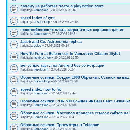
почему не работает плата в playstation store
Kirjoittaja
Jamessor
» 30.03.2026 08:46
speed index of tyre
Kirjoittaja
JosephDop
» 09.06.2026 23:40
налогообложение платы заграничных сервисов для ип
Kirjoittaja
Jamessor
» 27.03.2026 11:46
Jacob and Co. Astronomia replica
Kirjoittaja
yolye
» 27.05.2026 09:19
How To Format References In Vancouver Citation Style?
Kirjoittaja
randyorthon
» 30.04.2026 13:58
Бонусные карты на Android без регистрации
Kirjoittaja
nejkilouriff
» 28.04.2026 00:54
Обратные ссылки. Создам 1000 Обратных Ссылок на ваш 
Kirjoittaja
JosephDop
» 25.04.2026 22:59
speed index how to fix
Kirjoittaja
Jamessor
» 22.04.2026 17:44
Обратные ссылки. PBN 500 Ссылок на Ваш Сайт. Сетка Б
Kirjoittaja
Jamessor
» 22.04.2026 02:00
Обратные ссылки. Массовая проверка ссылок сайтов на 
Kirjoittaja
Jamessor
» 22.04.2026 01:47
Обратные ссылки. Просмотры в Telegram
Kirjoittaja
Jamessor
» 22.04.2026 01:46