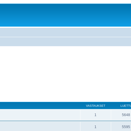
VASTAUKSET
LUETT
1
5648
1
5595