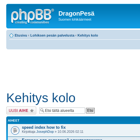
DragonPesä
Suomen lohikäärmeet
Etusivu
‹
Lohiksen pesän palvelusta
‹
Kehitys kolo
Kehitys kolo
Lähetä uusi viesti
AIHEET
speed index how to fix
Kirjoittaja
JosephDop
» 10.06.2026 02:11