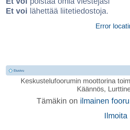
Et voi
poistaa omia viestejäsi
Et voi
lähettää liitetiedostoja.
Error locati
Etusivu
Keskustelufoorumin moottorina toim
Käännös, Lurttin
Tämäkin on
ilmainen foor
Ilmoita