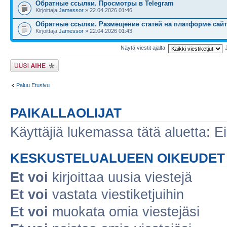
Обратные ссылки. Просмотры в Telegram
Kirjoittaja
Jamessor
» 22.04.2026 01:46
Обратные ссылки. Размещение статей на платформе сайт
Kirjoittaja
Jamessor
» 22.04.2026 01:43
Näytä viestit ajalta:
Lähetä uusi viesti
Paluu Etusivu
PAIKALLAOLIJAT
Käyttäjiä lukemassa tätä aluetta: Ei r
KESKUSTELUALUEEN OIKEUDET
Et voi
kirjoittaa uusia viestejä
Et voi
vastata viestiketjuihin
Et voi
muokata omia viestejäsi