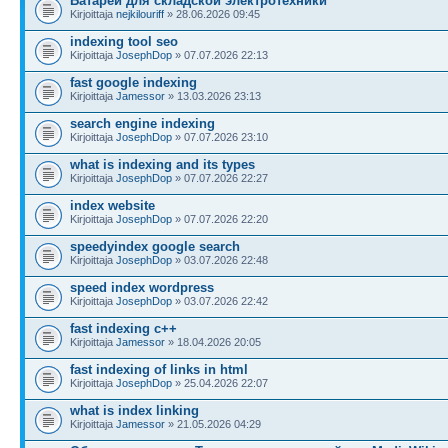
Батареи для складской электротехники
Kirjoittaja
nejkilouriff
» 28.06.2026 09:45
indexing tool seo
Kirjoittaja
JosephDop
» 07.07.2026 22:13
fast google indexing
Kirjoittaja
Jamessor
» 13.03.2026 23:13
search engine indexing
Kirjoittaja
JosephDop
» 07.07.2026 23:10
what is indexing and its types
Kirjoittaja
JosephDop
» 07.07.2026 22:27
index website
Kirjoittaja
JosephDop
» 07.07.2026 22:20
speedyindex google search
Kirjoittaja
JosephDop
» 03.07.2026 22:48
speed index wordpress
Kirjoittaja
JosephDop
» 03.07.2026 22:42
fast indexing c++
Kirjoittaja
Jamessor
» 18.04.2026 20:05
fast indexing of links in html
Kirjoittaja
JosephDop
» 25.04.2026 22:07
what is index linking
Kirjoittaja
Jamessor
» 21.05.2026 04:29