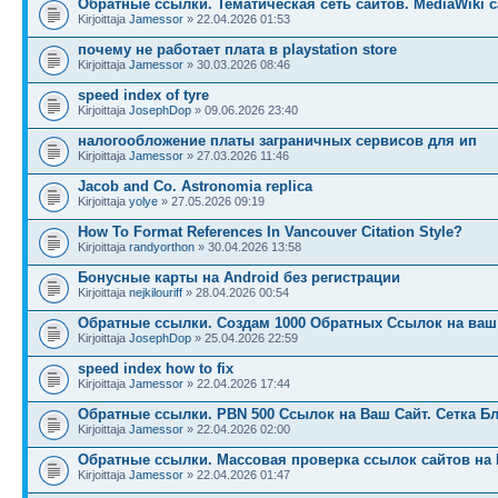
Обратные ссылки. Тематическая сеть сайтов. MediaWiki с
Kirjoittaja
Jamessor
» 22.04.2026 01:53
почему не работает плата в playstation store
Kirjoittaja
Jamessor
» 30.03.2026 08:46
speed index of tyre
Kirjoittaja
JosephDop
» 09.06.2026 23:40
налогообложение платы заграничных сервисов для ип
Kirjoittaja
Jamessor
» 27.03.2026 11:46
Jacob and Co. Astronomia replica
Kirjoittaja
yolye
» 27.05.2026 09:19
How To Format References In Vancouver Citation Style?
Kirjoittaja
randyorthon
» 30.04.2026 13:58
Бонусные карты на Android без регистрации
Kirjoittaja
nejkilouriff
» 28.04.2026 00:54
Обратные ссылки. Создам 1000 Обратных Ссылок на ваш 
Kirjoittaja
JosephDop
» 25.04.2026 22:59
speed index how to fix
Kirjoittaja
Jamessor
» 22.04.2026 17:44
Обратные ссылки. PBN 500 Ссылок на Ваш Сайт. Сетка Б
Kirjoittaja
Jamessor
» 22.04.2026 02:00
Обратные ссылки. Массовая проверка ссылок сайтов на 
Kirjoittaja
Jamessor
» 22.04.2026 01:47