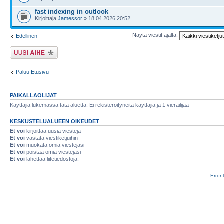
fast indexing in outlook
Kirjoittaja
Jamessor
» 18.04.2026 20:52
Näytä viestit ajalta:
Edellinen
Lähetä uusi viesti
Paluu Etusivu
PAIKALLAOLIJAT
Käyttäjiä lukemassa tätä aluetta: Ei rekisteröityneitä käyttäjiä ja 1 vierailijaa
KESKUSTELUALUEEN OIKEUDET
Et voi
kirjoittaa uusia viestejä
Et voi
vastata viestiketjuihin
Et voi
muokata omia viestejäsi
Et voi
poistaa omia viestejäsi
Et voi
lähettää liitetiedostoja.
Error 