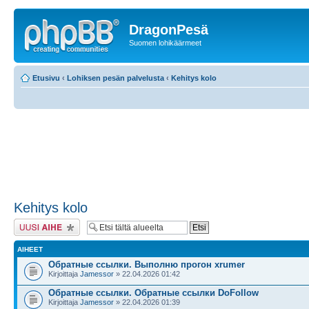
DragonPesä
Suomen lohikäärmeet
Etusivu
‹
Lohiksen pesän palvelusta
‹
Kehitys kolo
Kehitys kolo
Lähetä uusi viesti
AIHEET
Обратные ссылки. Выполню прогон xrumer
Kirjoittaja
Jamessor
» 22.04.2026 01:42
Обратные ссылки. Обратные ссылки DoFollow
Kirjoittaja
Jamessor
» 22.04.2026 01:39