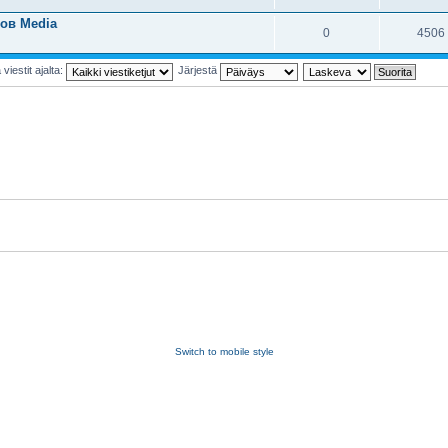
ов Media
0
4506
viestit ajalta:
Järjestä
Switch to mobile style