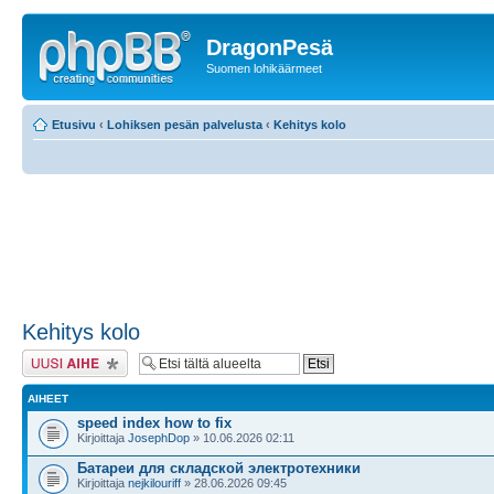
DragonPesä
Suomen lohikäärmeet
Etusivu
‹
Lohiksen pesän palvelusta
‹
Kehitys kolo
Kehitys kolo
Lähetä uusi viesti
AIHEET
speed index how to fix
Kirjoittaja
JosephDop
» 10.06.2026 02:11
Батареи для складской электротехники
Kirjoittaja
nejkilouriff
» 28.06.2026 09:45