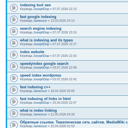
indexing tool seo
Kirjoittaja
JosephDop
» 07.07.2026 22:13
fast google indexing
Kirjoittaja
Jamessor
» 13.03.2026 23:13
search engine indexing
Kirjoittaja
JosephDop
» 07.07.2026 23:10
what is indexing and its types
Kirjoittaja
JosephDop
» 07.07.2026 22:27
index website
Kirjoittaja
JosephDop
» 07.07.2026 22:20
speedyindex google search
Kirjoittaja
JosephDop
» 03.07.2026 22:48
speed index wordpress
Kirjoittaja
JosephDop
» 03.07.2026 22:42
fast indexing c++
Kirjoittaja
Jamessor
» 18.04.2026 20:05
fast indexing of links in html
Kirjoittaja
JosephDop
» 25.04.2026 22:07
what is index linking
Kirjoittaja
Jamessor
» 21.05.2026 04:29
Обратные ссылки. Тематическая сеть сайтов. MediaWiki с
Kirjoittaja
Jamessor
» 22.04.2026 01:53