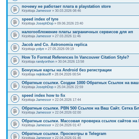
почему не работает плата в playstation store
Kirjoittaja
Jamessor
» 30.03.2026 08:46
speed index of tyre
Kirjoittaja
JosephDop
» 09.06.2026 23:40
налогообложение платы заграничных сервисов для ип
Kirjoittaja
Jamessor
» 27.03.2026 11:46
Jacob and Co. Astronomia replica
Kirjoittaja
yolye
» 27.05.2026 09:19
How To Format References In Vancouver Citation Style?
Kirjoittaja
randyorthon
» 30.04.2026 13:58
Бонусные карты на Android без регистрации
Kirjoittaja
nejkilouriff
» 28.04.2026 00:54
Обратные ссылки. Создам 1000 Обратных Ссылок на ваш 
Kirjoittaja
JosephDop
» 25.04.2026 22:59
speed index how to fix
Kirjoittaja
Jamessor
» 22.04.2026 17:44
Обратные ссылки. PBN 500 Ссылок на Ваш Сайт. Сетка Б
Kirjoittaja
Jamessor
» 22.04.2026 02:00
Обратные ссылки. Массовая проверка ссылок сайтов на 
Kirjoittaja
Jamessor
» 22.04.2026 01:47
Обратные ссылки. Просмотры в Telegram
Kirjoittaja
Jamessor
» 22.04.2026 01:46