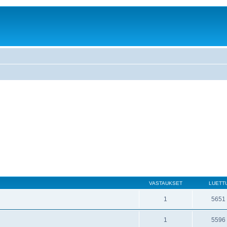
VASTAUKSET
LUETT
1
5651
1
5596