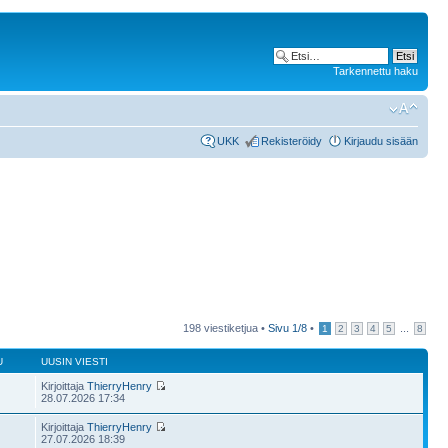
Tarkennettu haku
UKK
Rekisteröidy
Kirjaudu sisään
198 viestiketjua •
Sivu
1
/
8
•
...
1
2
3
4
5
8
U
UUSIN VIESTI
Kirjoittaja
ThierryHenry
28.07.2026 17:34
Kirjoittaja
ThierryHenry
27.07.2026 18:39