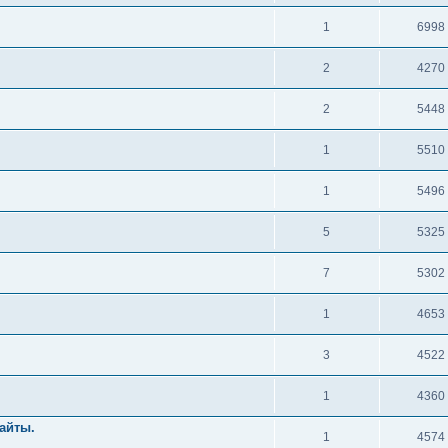
1
6998
2
4270
2
5448
1
5510
1
5496
5
5325
7
5302
1
4653
3
4522
1
4360
айты.
1
4574