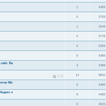
1
4393
0
5703
1
4244
0
5776
0
5326
0
4385
сайт. Ba
3
4369
14
9652
1
2
логов We
0
4460
Индекс к
0
4465
0
4523