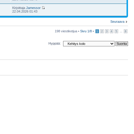
Kirjoittaja
Jamessor
22.04.2026 01:43
Seuraava
198 viestiketjua •
Sivu
1
/
8
•
...
1
2
3
4
5
8
Hyppää: