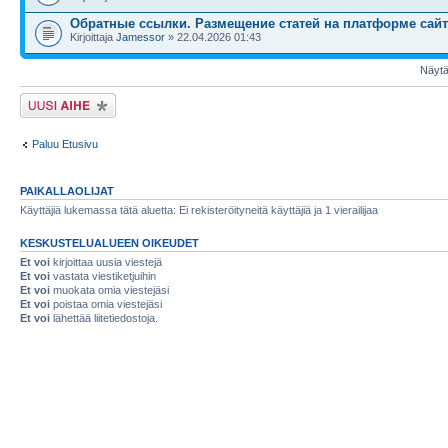
Обратные ссылки. Размещение статей на платформе сайт
Kirjoittaja
Jamessor
» 22.04.2026 01:43
Näytä 
Lähetä uusi viesti
Paluu Etusivu
PAIKALLAOLIJAT
Käyttäjiä lukemassa tätä aluetta: Ei rekisteröityneitä käyttäjiä ja 1 vierailijaa
KESKUSTELUALUEEN OIKEUDET
Et voi
kirjoittaa uusia viestejä
Et voi
vastata viestiketjuihin
Et voi
muokata omia viestejäsi
Et voi
poistaa omia viestejäsi
Et voi
lähettää liitetiedostoja.