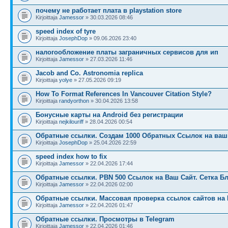
почему не работает плата в playstation store
Kirjoittaja
Jamessor
» 30.03.2026 08:46
speed index of tyre
Kirjoittaja
JosephDop
» 09.06.2026 23:40
налогообложение платы заграничных сервисов для ип
Kirjoittaja
Jamessor
» 27.03.2026 11:46
Jacob and Co. Astronomia replica
Kirjoittaja
yolye
» 27.05.2026 09:19
How To Format References In Vancouver Citation Style?
Kirjoittaja
randyorthon
» 30.04.2026 13:58
Бонусные карты на Android без регистрации
Kirjoittaja
nejkilouriff
» 28.04.2026 00:54
Обратные ссылки. Создам 1000 Обратных Ссылок на ваш 
Kirjoittaja
JosephDop
» 25.04.2026 22:59
speed index how to fix
Kirjoittaja
Jamessor
» 22.04.2026 17:44
Обратные ссылки. PBN 500 Ссылок на Ваш Сайт. Сетка Б
Kirjoittaja
Jamessor
» 22.04.2026 02:00
Обратные ссылки. Массовая проверка ссылок сайтов на 
Kirjoittaja
Jamessor
» 22.04.2026 01:47
Обратные ссылки. Просмотры в Telegram
Kirjoittaja
Jamessor
» 22.04.2026 01:46