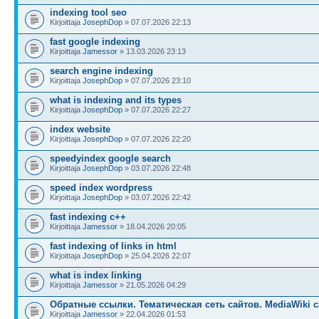
indexing tool seo
Kirjoittaja
JosephDop
» 07.07.2026 22:13
fast google indexing
Kirjoittaja
Jamessor
» 13.03.2026 23:13
search engine indexing
Kirjoittaja
JosephDop
» 07.07.2026 23:10
what is indexing and its types
Kirjoittaja
JosephDop
» 07.07.2026 22:27
index website
Kirjoittaja
JosephDop
» 07.07.2026 22:20
speedyindex google search
Kirjoittaja
JosephDop
» 03.07.2026 22:48
speed index wordpress
Kirjoittaja
JosephDop
» 03.07.2026 22:42
fast indexing c++
Kirjoittaja
Jamessor
» 18.04.2026 20:05
fast indexing of links in html
Kirjoittaja
JosephDop
» 25.04.2026 22:07
what is index linking
Kirjoittaja
Jamessor
» 21.05.2026 04:29
Обратные ссылки. Тематическая сеть сайтов. MediaWiki с
Kirjoittaja
Jamessor
» 22.04.2026 01:53