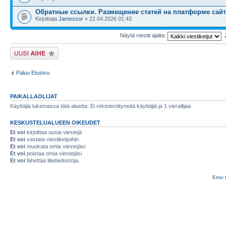
Обратные ссылки. Размещение статей на платформе сайт
Kirjoittaja
Jamessor
» 22.04.2026 01:43
Näytä viestit ajalta:
Lähetä uusi viesti
Paluu Etusivu
PAIKALLAOLIJAT
Käyttäjiä lukemassa tätä aluetta: Ei rekisteröityneitä käyttäjiä ja 1 vierailijaa
KESKUSTELUALUEEN OIKEUDET
Et voi
kirjoittaa uusia viestejä
Et voi
vastata viestiketjuihin
Et voi
muokata omia viestejäsi
Et voi
poistaa omia viestejäsi
Et voi
lähettää liitetiedostoja.
Error 