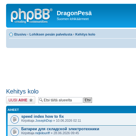
DragonPesä
Suomen lohikäärmeet
Etusivu
‹
Lohiksen pesän palvelusta
‹
Kehitys kolo
Kehitys kolo
Lähetä uusi viesti
AIHEET
speed index how to fix
Kirjoittaja
JosephDop
» 10.06.2026 02:11
Батареи для складской электротехники
Kirjoittaja
nejkilouriff
» 28.06.2026 09:45