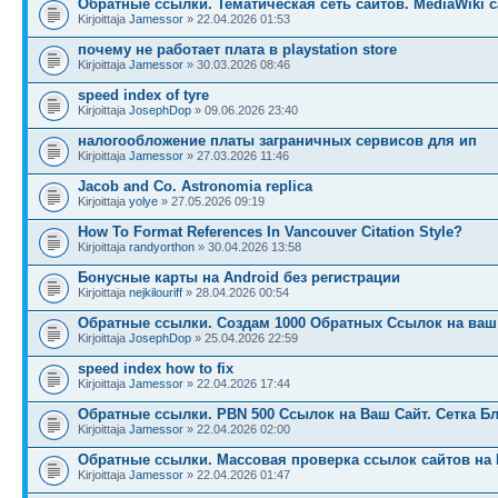
Обратные ссылки. Тематическая сеть сайтов. MediaWiki с
Kirjoittaja
Jamessor
» 22.04.2026 01:53
почему не работает плата в playstation store
Kirjoittaja
Jamessor
» 30.03.2026 08:46
speed index of tyre
Kirjoittaja
JosephDop
» 09.06.2026 23:40
налогообложение платы заграничных сервисов для ип
Kirjoittaja
Jamessor
» 27.03.2026 11:46
Jacob and Co. Astronomia replica
Kirjoittaja
yolye
» 27.05.2026 09:19
How To Format References In Vancouver Citation Style?
Kirjoittaja
randyorthon
» 30.04.2026 13:58
Бонусные карты на Android без регистрации
Kirjoittaja
nejkilouriff
» 28.04.2026 00:54
Обратные ссылки. Создам 1000 Обратных Ссылок на ваш 
Kirjoittaja
JosephDop
» 25.04.2026 22:59
speed index how to fix
Kirjoittaja
Jamessor
» 22.04.2026 17:44
Обратные ссылки. PBN 500 Ссылок на Ваш Сайт. Сетка Б
Kirjoittaja
Jamessor
» 22.04.2026 02:00
Обратные ссылки. Массовая проверка ссылок сайтов на 
Kirjoittaja
Jamessor
» 22.04.2026 01:47