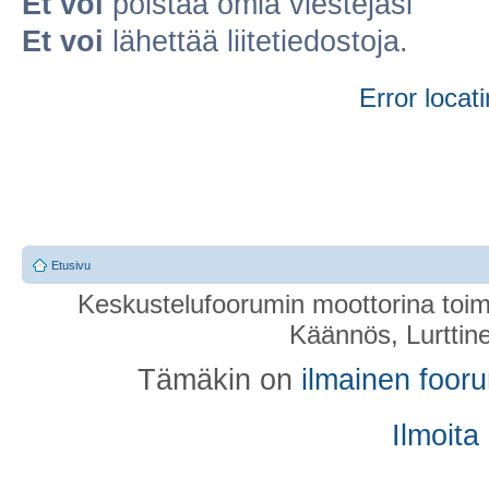
Et voi
poistaa omia viestejäsi
Et voi
lähettää liitetiedostoja.
Error locati
Etusivu
Keskustelufoorumin moottorina toim
Käännös, Lurttin
Tämäkin on
ilmainen foor
Ilmoita