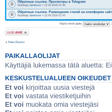
Обратные ссылки. Просмотры в Telegram
Kirjoittaja
Jamessor
» 22.04.2026 01:46
Обратные ссылки. Размещение статей на платформе сайт
Kirjoittaja
Jamessor
» 22.04.2026 01:43
Näytä viestit ajalta:
Lähetä uusi viesti
Paluu Etusivu
PAIKALLAOLIJAT
Käyttäjiä lukemassa tätä aluetta: Ei r
KESKUSTELUALUEEN OIKEUDET
Et voi
kirjoittaa uusia viestejä
Et voi
vastata viestiketjuihin
Et voi
muokata omia viestejäsi