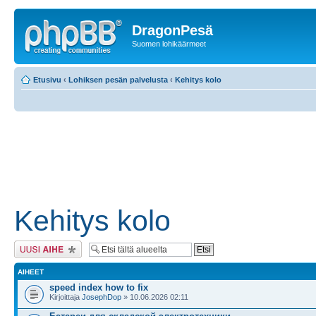
DragonPesä
Suomen lohikäärmeet
Etusivu
‹
Lohiksen pesän palvelusta
‹
Kehitys kolo
Kehitys kolo
Lähetä uusi viesti
AIHEET
speed index how to fix
Kirjoittaja
JosephDop
» 10.06.2026 02:11