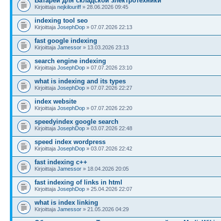
Батареи для складской электротехники
Kirjoittaja
nejkilouriff
» 28.06.2026 09:45
indexing tool seo
Kirjoittaja
JosephDop
» 07.07.2026 22:13
fast google indexing
Kirjoittaja
Jamessor
» 13.03.2026 23:13
search engine indexing
Kirjoittaja
JosephDop
» 07.07.2026 23:10
what is indexing and its types
Kirjoittaja
JosephDop
» 07.07.2026 22:27
index website
Kirjoittaja
JosephDop
» 07.07.2026 22:20
speedyindex google search
Kirjoittaja
JosephDop
» 03.07.2026 22:48
speed index wordpress
Kirjoittaja
JosephDop
» 03.07.2026 22:42
fast indexing c++
Kirjoittaja
Jamessor
» 18.04.2026 20:05
fast indexing of links in html
Kirjoittaja
JosephDop
» 25.04.2026 22:07
what is index linking
Kirjoittaja
Jamessor
» 21.05.2026 04:29