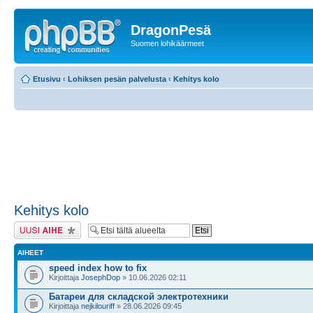
DragonPesä
Suomen lohikäärmeet
Etusivu
‹
Lohiksen pesän palvelusta
‹
Kehitys kolo
Kehitys kolo
Lähetä uusi viesti
AIHEET
speed index how to fix
Kirjoittaja
JosephDop
» 10.06.2026 02:11
Батареи для складской электротехники
Kirjoittaja
nejkilouriff
» 28.06.2026 09:45