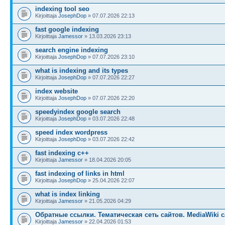
indexing tool seo
Kirjoittaja
JosephDop
» 07.07.2026 22:13
fast google indexing
Kirjoittaja
Jamessor
» 13.03.2026 23:13
search engine indexing
Kirjoittaja
JosephDop
» 07.07.2026 23:10
what is indexing and its types
Kirjoittaja
JosephDop
» 07.07.2026 22:27
index website
Kirjoittaja
JosephDop
» 07.07.2026 22:20
speedyindex google search
Kirjoittaja
JosephDop
» 03.07.2026 22:48
speed index wordpress
Kirjoittaja
JosephDop
» 03.07.2026 22:42
fast indexing c++
Kirjoittaja
Jamessor
» 18.04.2026 20:05
fast indexing of links in html
Kirjoittaja
JosephDop
» 25.04.2026 22:07
what is index linking
Kirjoittaja
Jamessor
» 21.05.2026 04:29
Обратные ссылки. Тематическая сеть сайтов. MediaWiki с
Kirjoittaja
Jamessor
» 22.04.2026 01:53