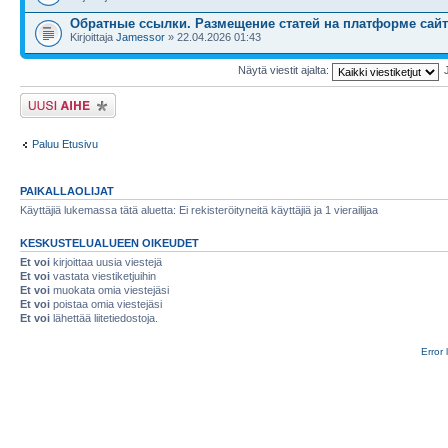
Обратные ссылки. Размещение статей на платформе сайт
Kirjoittaja
Jamessor
» 22.04.2026 01:43
Näytä viestit ajalta:
Lähetä uusi viesti
Paluu Etusivu
PAIKALLAOLIJAT
Käyttäjiä lukemassa tätä aluetta: Ei rekisteröityneitä käyttäjiä ja 1 vierailijaa
KESKUSTELUALUEEN OIKEUDET
Et voi
kirjoittaa uusia viestejä
Et voi
vastata viestiketjuihin
Et voi
muokata omia viestejäsi
Et voi
poistaa omia viestejäsi
Et voi
lähettää liitetiedostoja.
Error 