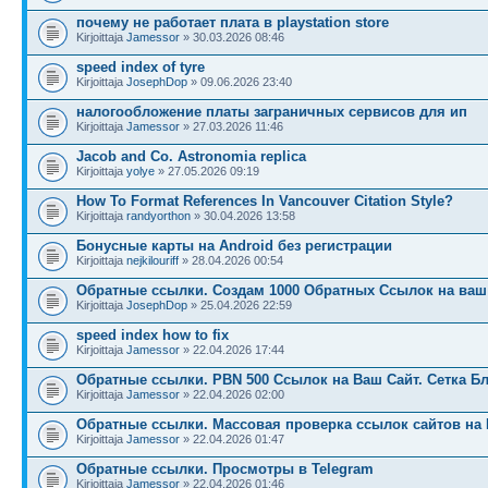
почему не работает плата в playstation store
Kirjoittaja
Jamessor
» 30.03.2026 08:46
speed index of tyre
Kirjoittaja
JosephDop
» 09.06.2026 23:40
налогообложение платы заграничных сервисов для ип
Kirjoittaja
Jamessor
» 27.03.2026 11:46
Jacob and Co. Astronomia replica
Kirjoittaja
yolye
» 27.05.2026 09:19
How To Format References In Vancouver Citation Style?
Kirjoittaja
randyorthon
» 30.04.2026 13:58
Бонусные карты на Android без регистрации
Kirjoittaja
nejkilouriff
» 28.04.2026 00:54
Обратные ссылки. Создам 1000 Обратных Ссылок на ваш 
Kirjoittaja
JosephDop
» 25.04.2026 22:59
speed index how to fix
Kirjoittaja
Jamessor
» 22.04.2026 17:44
Обратные ссылки. PBN 500 Ссылок на Ваш Сайт. Сетка Б
Kirjoittaja
Jamessor
» 22.04.2026 02:00
Обратные ссылки. Массовая проверка ссылок сайтов на 
Kirjoittaja
Jamessor
» 22.04.2026 01:47
Обратные ссылки. Просмотры в Telegram
Kirjoittaja
Jamessor
» 22.04.2026 01:46