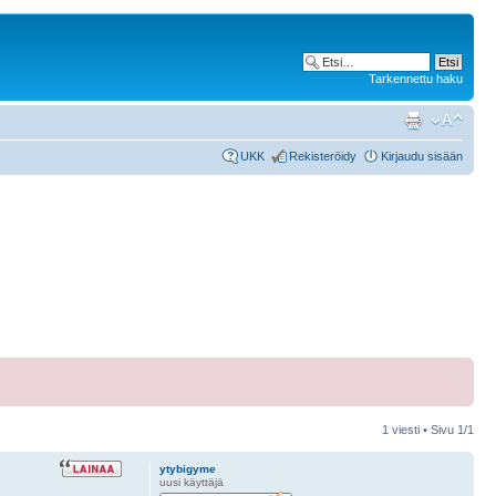
Tarkennettu haku
UKK
Rekisteröidy
Kirjaudu sisään
1 viesti • Sivu
1
/
1
ytybigyme
uusi käyttäjä