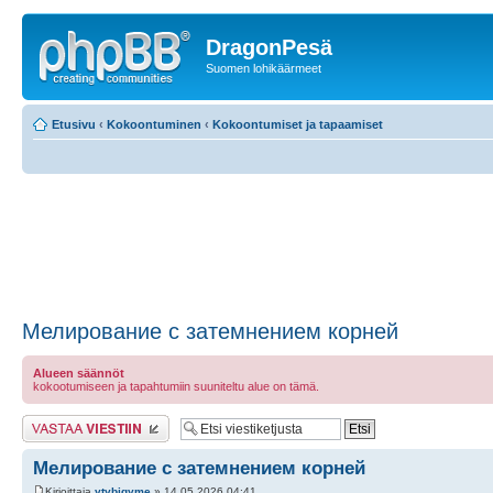
DragonPesä
Suomen lohikäärmeet
Etusivu
‹
Kokoontuminen
‹
Kokoontumiset ja tapaamiset
Мелирование с затемнением корней
Alueen säännöt
kokootumiseen ja tapahtumiin suuniteltu alue on tämä.
Lähetä vastaus
Мелирование с затемнением корней
Kirjoittaja
ytybigyme
» 14.05.2026 04:41