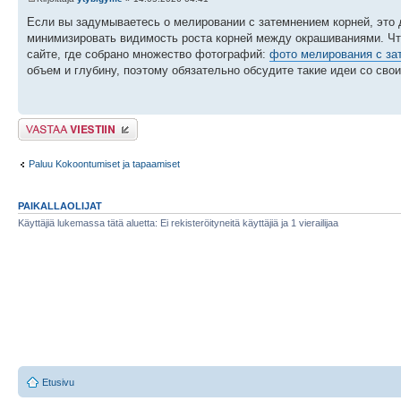
Если вы задумываетесь о мелировании с затемнением корней, это 
минимизировать видимость роста корней между окрашиваниями. Что
сайте, где собрано множество фотографий:
фото мелирования с за
объем и глубину, поэтому обязательно обсудите такие идеи со сво
Lähetä vastaus
Paluu Kokoontumiset ja tapaamiset
PAIKALLAOLIJAT
Käyttäjiä lukemassa tätä aluetta: Ei rekisteröityneitä käyttäjiä ja 1 vierailijaa
Etusivu