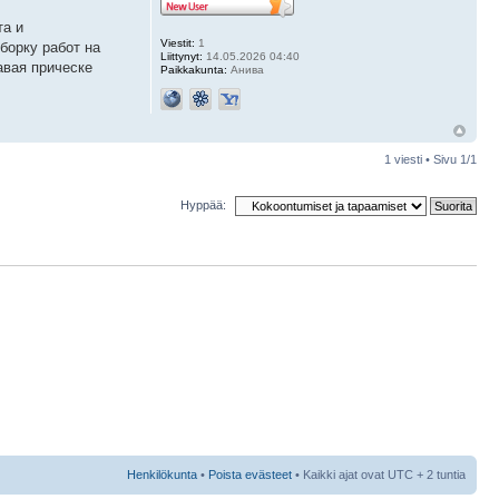
та и
Viestit:
1
борку работ на
Liittynyt:
14.05.2026 04:40
авая прическе
Paikkakunta:
Анива
1 viesti • Sivu
1
/
1
Hyppää:
Henkilökunta
•
Poista evästeet
• Kaikki ajat ovat UTC + 2 tuntia