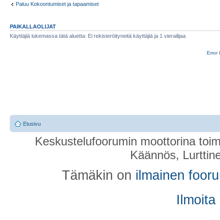
Paluu Kokoontumiset ja tapaamiset
PAIKALLAOLIJAT
Käyttäjiä lukemassa tätä aluetta: Ei rekisteröityneitä käyttäjiä ja 1 vierailijaa
Error 
Etusivu
Keskustelufoorumin moottorina toim
Käännös, Lurttin
Tämäkin on
ilmainen foor
Ilmoita