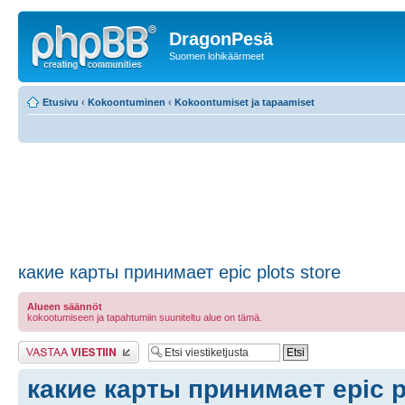
DragonPesä
Suomen lohikäärmeet
Etusivu
‹
Kokoontuminen
‹
Kokoontumiset ja tapaamiset
какие карты принимает epic plots store
Alueen säännöt
kokootumiseen ja tapahtumiin suuniteltu alue on tämä.
Lähetä vastaus
какие карты принимает epic pl