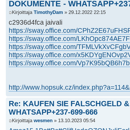
DOKUMENTE - WHATSAPP+237
Kirjoittaja
TimothyDam
» 29.12.2022 22:15
c2936d4fca jaivali
https://sway.office.com/CPhZ2E67uFH
https://sway.office.com/LKhOpc874AE7
https://sway.office.com/TFMLVkXvCFg
https://sway.office.com/x5KDYgENOvp
https://sway.office.com/Vp7K95bQB6h7
http://www.hopsuk.cz/index.php?a=114
Re: KAUFEN SIE FALSCHGELD 
WHATSAPP+237-699-666
Kirjoittaja
wesmen
» 13.10.2023 05:54