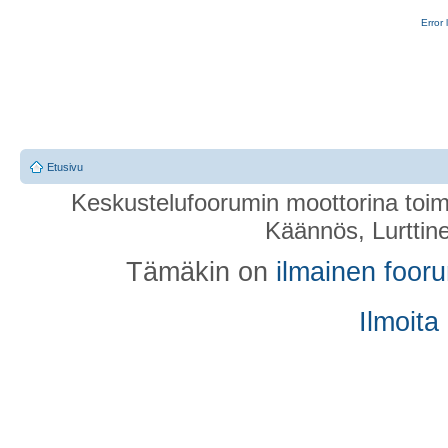
Error 
Etusivu
Keskustelufoorumin moottorina toim
Käännös, Lurttin
Tämäkin on
ilmainen foor
Ilmoita