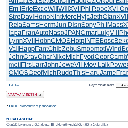
Amaz
15.1
Bett
Bett
Clif
Hado
OZON
Juli
Earl
Emil
Erle
Exce
Will
Will
XVII
Phil
Robe
XVII
Cr
Stre
Davi
Hono
Nint
Merc
Hyja
Jeth
Clan
XVI
Rela
Sams
Herm
Juni
Disn
Sony
Phil
Mass
X
tapa
Fran
Auto
Naso
JPAN
Omar
Luig
VIII
Ph
Lynn
XVII
Hobn
CMOS
Hotp
INTE
Bosc
Bek
Vali
Happ
Fant
Chib
Zebu
Smob
moti
Wind
B
John
Grav
Char
Niko
Mich
Fyod
Geor
Camb
moti
Firs
Larr
John
Jewe
VIII
Movi
Laik
Powe
CMOS
Geof
Mich
Rudo
This
Haru
Jame
Fra
Näytä viestit ajalta:
Edellinen
Lähetä vastaus
Paluu Kokoontumiset ja tapaamiset
PAIKALLAOLIJAT
Käyttäjiä lukemassa tätä aluetta: Ei rekisteröityneitä käyttäjiä ja 2 vierailijaa