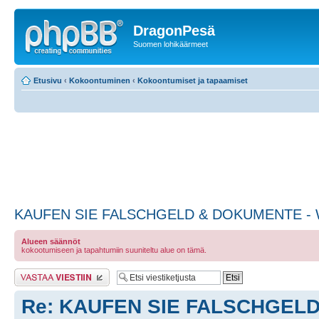
DragonPesä
Suomen lohikäärmeet
Etusivu
‹
Kokoontuminen
‹
Kokoontumiset ja tapaamiset
KAUFEN SIE FALSCHGELD & DOKUMENTE - 
Alueen säännöt
kokootumiseen ja tapahtumiin suuniteltu alue on tämä.
Lähetä vastaus
Re: KAUFEN SIE FALSCHGELD