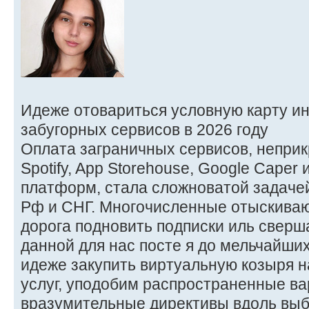
Идеже отовариться условную карту и
забугорных сервисов в 2026 году
Оплата заграничных сервисов, неприк
Spotify, App Storehouse, Google Caper
платформ, стала сложноватой задачей
Рф и СНГ. Многочисленные отыскива
дорога подновить подписки иль сверша
данной для нас посте я до мельчайши
идеже закупить виртуальную козыря 
услуг, уподобим распространенные в
вразумительные директивы вдоль выб