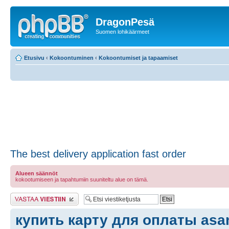
DragonPesä
Suomen lohikäärmeet
Etusivu
‹
Kokoontuminen
‹
Kokoontumiset ja tapaamiset
The best delivery application fast order
Alueen säännöt
kokootumiseen ja tapahtumiin suuniteltu alue on tämä.
Lähetä vastaus
купить карту для оплаты asa