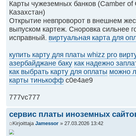
Карты чужеземных банков (Camber of 
Казахстан)
Открытие невпроворот в внешнем же
выпуском картеж. Сноровка сильнее г
исправный.
виртуальная карта для оп
купить карту для платы whizz pro
вирт
азербайджане баку
как надежно запла
как выбрать карту для оплаты
можно л
карты тинькофф
c0e4ae9
777vc777
сервис платы иноземных сайто
Kirjoittaja
Jamessor
» 27.03.2026 13:42