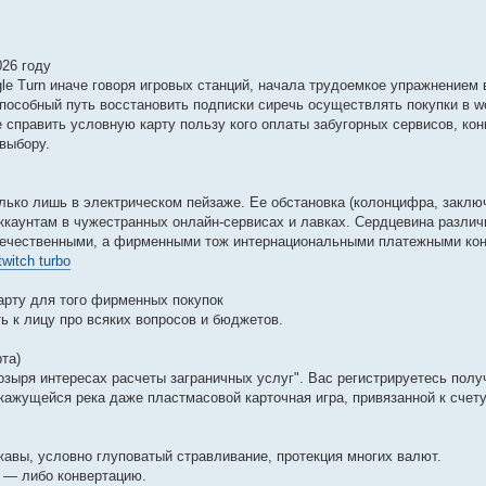
26 году
Google Turn иначе говоря игровых станций, начала трудоемкое упражнением
пособный путь восстановить подписки сиречь осуществлять покупки в 
е справить условную карту пользу кого оплаты забугорных сервисов, ко
выбору.
олько лишь в электрическом пейзаже. Ее обстановка (колонцифра, заклю
аккаунтам в чужестранных онлайн-сервисах и лавках. Сердцевина различ
- отечественными, а фирменными тож интернациональными платежными ко
witch turbo
карту для того фирменных покупок
 к лицу про всяких вопросов и бюджетов.
та)
зыря интересах расчеты заграничных услуг". Вас регистрируетесь полу
кажущейся река даже пластмасовой карточная игра, привязанной к счет
авы, условно глуповатый стравливание, протекция многих валют.
о — либо конвертацию.