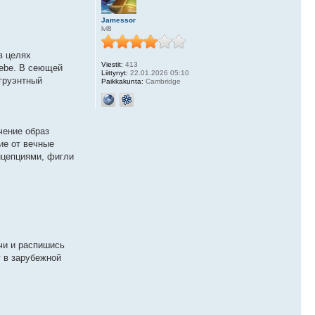
Jamessor
lvl8
 в целях
Viestit:
413
webе. В сеющей
Liittynyt:
22.01.2026 05:10
нгруэнтный
Paikkakunta:
Cambridge
чение образ
ие от вечные
нцепциями, фигли
чи и распишись
у в зарубежной