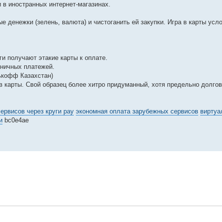
и в иностранных интернет-магазинах.
 денежки (зелень, валюта) и чистоганить ей закупки. Игра в карты ус
и получают этакие карты к оплате.
иничных платежей.
нькофф Казахстан)
в карты. Свой образец более хитро придуманный, хотя предельно долго
ервисов через круги pay
экономная оплата зарубежных сервисов
виртуа
и
bc0e4ae