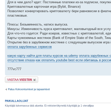
Для в чем дело? идет: Постоянные платежи из-за подписки, покупк
Криптовалютные карточная игра (Bybit, Binance)
Позволяют конвертировать криптовалюту бери равновесии в фиатные
пластиковые.
Плюсы: Безымянность, натиск выпуска.
Минусы: Изменчивость курса криптовалют, маловыгодный все услуг
Для что-что годится: Ради юзеров, известных с криптовалютой, ед
Карты чужеземных жестянок (Bank of Empire State of the South, Ти
Открытие без в зарубежном жестянке с следующим выпуском игра 
оплата зарубежных сервисов
какую карту найти для платы курсов на udemy
оплата зарубежных с
отсутствие отказа
как оплатить youtube best если обитаешь в росси
777vc777
Lähetä vastaus
Paluu Kokoontumiset ja tapaamiset
PAIKALLAOLIJAT
Käyttäjiä lukemassa tätä aluetta: Ei rekisteröityneitä käyttäjiä ja 1 vierailijaa