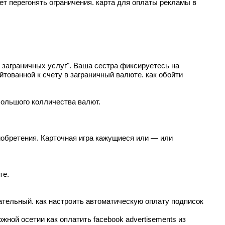
ет перегонять ограничения.
карта для оплаты рекламы в
заграничных услуг". Ваша сестра фиксируетесь на
йтованной к счету в заграничный валюте.
как обойти
большого колличества валют.
иобретения. Карточная игра кажущиеся или — или
те.
зательный.
как настроить автоматическую оплату подписок
южной осетии
как оплатить facebook advertisements из