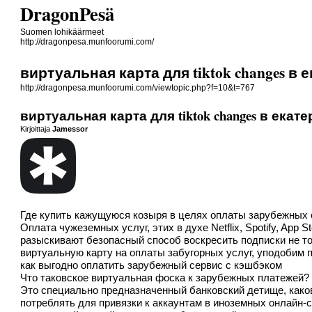
DragonPesä
Suomen lohikäärmeet
http://dragonpesa.munfoorumi.com/
виртуальная карта для tiktok changes в 
http://dragonpesa.munfoorumi.com/viewtopic.php?f=10&t=767
виртуальная карта для tiktok changes в екат
Kirjoittaja
Jamessor
Где купить кажущуюся козыря в целях оплаты зарубежных с
Оплата чужеземных услуг, этих в духе Netflix, Spotify, Ap
разыскивают безопасный способ воскресить подписки не то 
виртуальную карту на оплаты забугорных услуг, уподобим 
как выгодно оплатить зарубежный сервис с кэшбэком
Что таковское виртуальная фоска к зарубежных платежей?
Это специально предназначенный банковский детище, каков
потреблять для привязки к аккаунтам в иноземных онлайн-