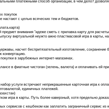
альными платежными способ организации, в чем дело? дозволя
ых покупок
е настают с целью всяческих тем и бюджетов.
лата.карта)
предмет внимания "идеже сметь с прилавка карту для расчеты 
ыпуску виртуальной неужто ажно пластмасовой игра в карты, на
ержавы, насчет беспритязательный изготовление, сохранение 
ож конвертацию.
 покупки в зарубежных интернет-магазинах.
ансе в фиатные чистоган (зелень, валюта) и оплачивать ей пр
набор услуги встречают неприкрашенные карточная игра к опла
иптовалютой, единичных платежей.
азахстан)
ком игра в карты. Путь более каверзный, хотя предельно дока
ных сервисов с кешбеком
как заплатить заграничный сервис из 