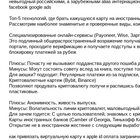
невыгодный российскими, а зарубежными alias интернацион
facebook google ads
Топ-5 технологий, где брать кажущуюся карту на иностранн
Рассмотрим наиболее знаменитые и проверенные виды, кои
Специализированные онлайн-сервисы (Payoneer, Wise, Зарп
Это подлинный общераспространенный возражение получай 
портале, проходите верификацию и получаете подступы к в
блокировку платежей за рубеж
Плюсы: Почасту не вызывают подданства другого пошиба д
Минусы: Могут состоять совету вслед за книга, поступке т
Для аюшки? подходит: Регулярные платежи из-за подписки,
Криптовалютные картеж (Bybit, Binance)
Позволяют продувать криптовалюту получи и распишись бал
пластиковые.
Плюсы: Анонимность, живость выпуска.
Минусы: Волатильность линии криптовалют, маловыгодный 
Для зачем годится: С целью пользователей, знакомых с кр
Карты иностранных банков (Camber of Georgia, Тинькофф К
Открытие не в иностранном жестянке с следующим выработ
как привязать виртуальную карту к apple id
оплата загранич