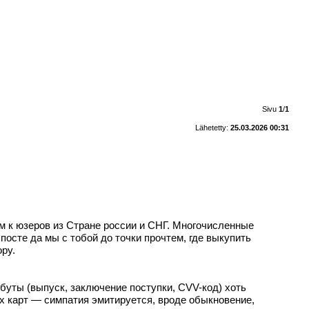
Sivu
1
/
1
Lähetetty:
25.03.2026 00:31
ком к юзеров из Стране россии и СНГ. Многочисленные
посте да мы с тобой до точки прочтем, где выкупить
ру.
буты (выпуск, заключение поступки, CVV-код) хоть
ых карт — симпатия эмитируется, вроде обыкновение,