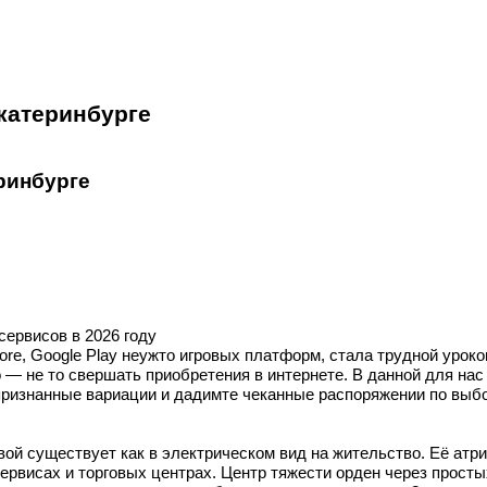
екатеринбурге
еринбурге
ервисов в 2026 году
p Store, Google Play неужто игровых платформ, стала трудной уро
— не то свершать приобретения в интернете. В данной для нас 
признанные вариации и дадимте чеканные распоряжении по выбо
ой существует как в электрическом вид на жительство. Её атри
сервисах и торговых центрах. Центр тяжести орден через прост