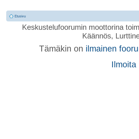
Etusivu
Keskustelufoorumin moottorina toim
Käännös, Lurttin
Tämäkin on
ilmainen foor
Ilmoita