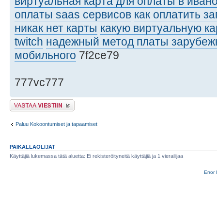
виртуальная карта для оплаты в иван
оплаты saas сервисов
как оплатить з
никак нет карты
какую виртуальную ка
twitch
надежный метод платы зарубеж
мобильного
7f2ce79
777vc777
Lähetä vastaus
Paluu Kokoontumiset ja tapaamiset
PAIKALLAOLIJAT
Käyttäjiä lukemassa tätä aluetta: Ei rekisteröityneitä käyttäjiä ja 1 vierailijaa
Error 