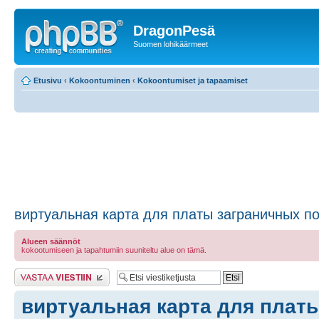
DragonPesä
Suomen lohikäärmeet
Etusivu
‹
Kokoontuminen
‹
Kokoontumiset ja tapaamiset
виртуальная карта для платы заграничных по
Alueen säännöt
kokootumiseen ja tapahtumiin suuniteltu alue on tämä.
Lähetä vastaus
виртуальная карта для плат