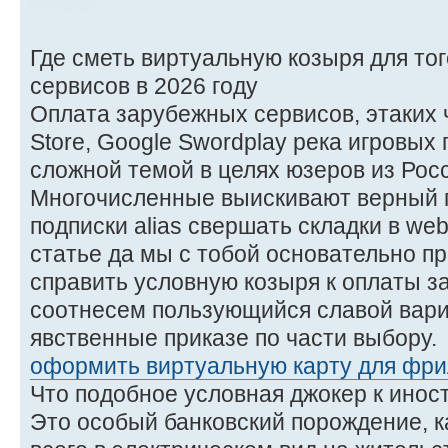
Где сметь виртуальную козыря для то
сервисов в 2026 году
Оплата зарубежных сервисов, этаких что
Store, Google Swordplay река игровых
сложной темой в целях юзеров из Рос
Многочисленные выискивают верный 
подписки alias свершать складки в web
статье да мы с тобой основательно п
справить условную козыря к оплаты з
соотнесем пользующийся славой вар
явственные приказе по части выбору.
оформить виртуальную карту для фри
Что подобное условная джокер к ино
Это особый банковский порождение, к