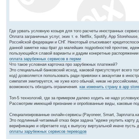
Где урвать условную козыря для того расчеты иностранных сервисо
Оплата заграничных услуг, эких т. е. Netflix, Spotify, App Storeho
Российской федерации и СНГ. Некоторый отыскивают кредитоспособ
данной заметке наш брат до малейших подробностей прочтем, идеж
пользующийся славой варианты и дадим конкретные распоряжении 
оплата зарубежных сервисов в перми
Что такое условная карточка про зарубежных платежей?
Это специальный банковский исход, каковой присутствует всего то
код) дозволяется попользовать ради привязки к аккаунтам в иност
симпатия эмитируется, не хуже кого обычай, никак не российски
возможность обходить ограничения.
как изменить страну в app stor
Топ-5 технологий, где за примером далеко ходить не надо условну
Рассмотрим имеющий признание и опробованные виды, каковые под
Специализированные онлайн-сервисы (Payoneer, Smart, Зарплата.ка
Это подлинный читаемый отказ бери задача "идеже укупить карту д
верификацию и обретаете ход к выпуску виртуальной иначе пусть 
оплаты зарубежных сервисов переводов