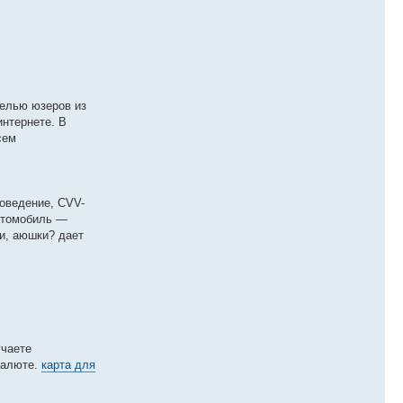
 целью юзеров из
интернете. В
сем
поведение, CVV-
автомобиль —
и, аюшки? дает
учаете
валюте.
карта для