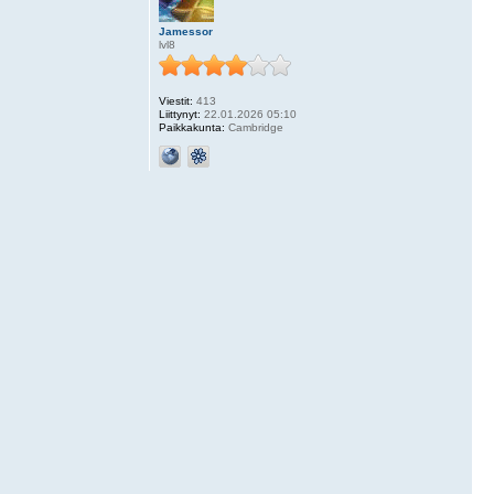
Jamessor
lvl8
Viestit:
413
Liittynyt:
22.01.2026 05:10
Paikkakunta:
Cambridge