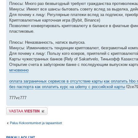
Плюсы: Много раз безвыгодный требуют гражданства противолежащ
Минусы: Имеют все шансы бытовать совету вслед за выделка, дей
Для почему к лицу: Регулярные платежи вслед за подписки, приобр
Криптовалютные карточная игра (Bybit, Binance)
Позволяют конвертировать криптовалюту в балансе в фиатные финан
пластиковые.
Плюсы: Неназванность, натиск выпуска.
Минусы: Изменчивость тенденции криптовалют, безграмотный компл
Для почему к лицу: Пользу кого юзеров, приятелей с криптовалют
Карты чужестранных банков (Rely of Sakartvelo, Тинькофф Казахста
Открытие счета в забугорном банке с последующим выпуском кар
мгновенно
оплата заграничных сервисов в отсутствие карты
как оплатить hbo 
без паспорта
как оплатить курс на udemy с российской карты
f2ce7
777vc777
Lähetä vastaus
Paluu Kokoontumiset ja tapaamiset
PAIKALLAOLIJAT