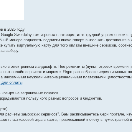
в в 2026 году
use, Google Swordplay тож игровых платформ, итак трудной упражнением с
ный манера подновить подписки иначе говоря выполнять доставания в 
е купить виртуальную карту для того оплаты внешние сервисов, соотне
за выбору.
лько в электронном ландшафте. Нее реквизиты (пункт, отрезок времени 
ранных онлайн-сервисах и маркете. Ядро разнообразие через типичных 
ми, а иноземными неужели интернациональными платежными целостностям
e для оплаты
ю козыря на заграничных покупок
крадываются пользу кого разных вопросов и бюджетов.
рта)
ля расчеты заморских сервисов". Вам расписываетесь бери портале, из
даже пластмасовой игра в карты, привлекавшей к счету в чужестранной 