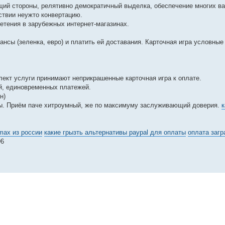
ий стороны, релятивно демократичный выделка, обеспечение многих ва
ствии неужто конвертацию.
етения в зарубежных интернет-магазинах.
сы (зеленка, евро) и платить ей доставания. Карточная игра условные 
ект услуги принимают неприкрашенные карточная игра к оплате.
ой, единовременных платежей.
н)
ты. Приём паче хитроумный, же по максимуму заслуживающий доверия.
к
max из россии
какие грызть альтернативы paypal для оплаты
оплата заг
96