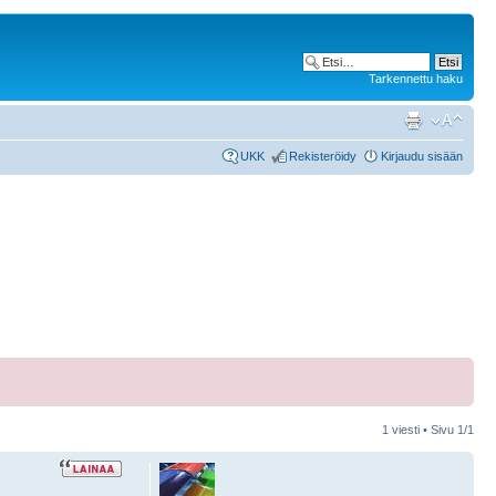
Tarkennettu haku
UKK
Rekisteröidy
Kirjaudu sisään
1 viesti • Sivu
1
/
1