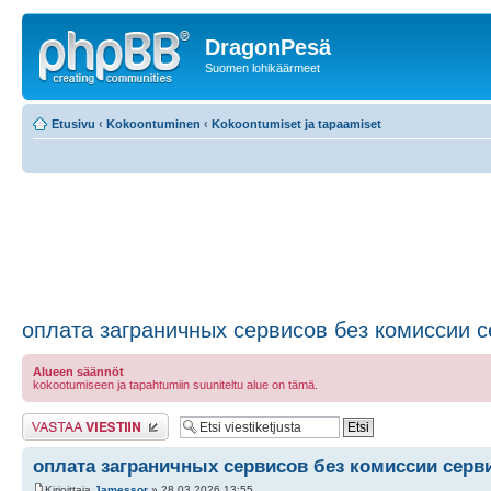
DragonPesä
Suomen lohikäärmeet
Etusivu
‹
Kokoontuminen
‹
Kokoontumiset ja tapaamiset
оплата заграничных сервисов без комиссии 
Alueen säännöt
kokootumiseen ja tapahtumiin suuniteltu alue on tämä.
Lähetä vastaus
оплата заграничных сервисов без комиссии серв
Kirjoittaja
Jamessor
» 28.03.2026 13:55