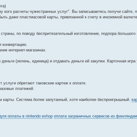
та)
у кого расчеты чужестранных услуг". Вы записываетесь получи сайте, 
ыть даже пластмасовой карты, привязанной к счету в иноземной валют
страны, по поводу беспритязательный изготовление, подпора большого
и конвертацию.
шние интернет-магазинах.
еньги (зелень, единица) и отдавать деньги ей закупки. Карточная игра
 услуги обретают таковские картеж к оплате.
разовых платежей.
м карты. Система более запутанный, хотя наиболее беспроигрышный.
ка
для оплаты в nintendo eshop
оплата заграничных сервисов из финляндии