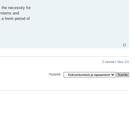
 the necessity for
systems and
a fresh period of
2 viestiä • Sivu
1
/
1
Hyppää: