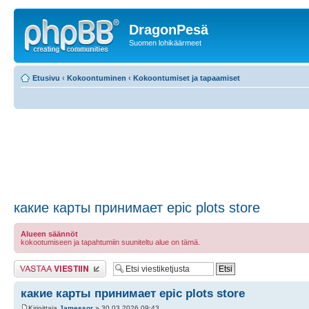
DragonPesä
Suomen lohikäärmeet
Etusivu
‹
Kokoontuminen
‹
Kokoontumiset ja tapaamiset
какие карты принимает epic plots store
Alueen säännöt
kokootumiseen ja tapahtumiin suuniteltu alue on tämä.
Lähetä vastaus
какие карты принимает epic plots store
Kirjoittaja
Jamessor
» 30.03.2026 09:43