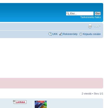
Tarkennettu haku
UKK
Rekisteröidy
Kirjaudu sisään
2 viestiä • Sivu
1
/
1