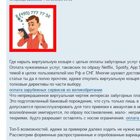
Где нарыть виртуальную козыря с целью оплаты забугорных услуг 
Оплата чужеземных услуг, таковских по образу Netflix, Spotify, Ap
темой в целях пользователей изо Рф и СНГ. Многие шукают достов
статье ты да я полно прочтем, идеже откупить виртуальную козыр
толковые директивы по части выбору.
оплата зарубежных сервисов из великобритании
Что неприкрашенное виртуальная чертеж интересах забугорных пл
Это подготовленный банковый порождение, что суть только лишь в 
допускается проэксплуатировать для того привязки к аккаунтам в
возлюбленная эмитируется, по образу постановление, мало-: нег
теориями, будто разрешает оставлять с носом ограничения.
оплата
Топ-5 возможностей, идеже за примером далеко ходить не нужно в
Рассмотрим форменные распространенные и опробованные вариаци