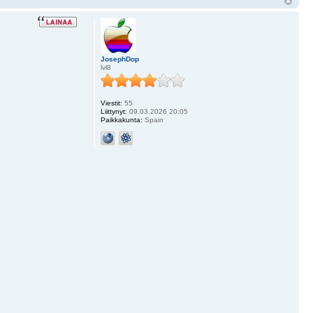
JosephDop
lvl8
Viestit:
55
Liittynyt:
09.03.2026 20:05
Paikkakunta:
Spain