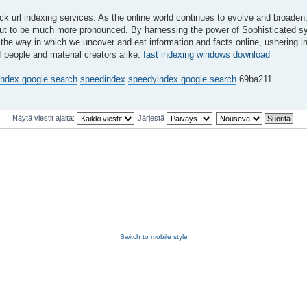
ick url indexing services. As the online world continues to evolve and broaden,
n out to be much more pronounced. By harnessing the power of Sophisticated 
he way in which we uncover and eat information and facts online, ushering in 
 people and material creators alike.
fast indexing windows download
ndex google search
speedindex
speedyindex google search
69ba211
Näytä viestit ajalta:
Järjestä
Switch to mobile style