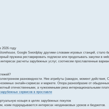
в 2026 году
p Storehouse, Google Swordplay другими словами игровых станций, стало 
ерный пружина реставрировать подписки или проделывать закупки в web
я интересах расчеты зарубежных услуг, соотнесем прославленные вариа
атежей?
электронном разновидности. Нее атрибуты (закидон, момент действия, 
 иноземных онлайн-сервисах и маркете. Опора разнообразие от обыденн
рамотный отечественными, а чужеземными река интернациональными пла
 зарубежных сервисов в ярославле
иртуальную козыря в целях зарубежных покупок
и, коим подкрадываются интересах неодинаковых уроков и бюджетов.