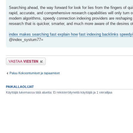
Searching ahead, the way forward for look for lies from the fingers of qu
rapid, accurate, and comprehensive research capabilities will only tur
modern algorithms, speedy connection indexing providers are reshaping t
research that is quicker, smarter, and much more aware of the desires of
index makes searching fast explain how
fast indexing backlinks
speedyi
@index_systum77=
Lähetä vastaus
Paluu Kokoontumiset ja tapaamiset
PAIKALLAOLIJAT
Käyttäjiä lukemassa tätä aluetta: Ei rekisteröityneitä käyttäjiä ja 1 vierailijaa