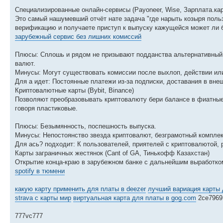
Специализированные онлайн-сервисы (Payoneer, Wise, Зарплата.кар
Это самый нашумевший отчёт нате задача "где нарыть козыря польз
верификацию и получаете приступ к выпуску кажущейся может ли б
зарубежный сервис без лишних комиссий
Плюсы: Сплошь и рядом не призывают подданства альтернативный 
валют.
Минусы: Могут существовать комиссии после выхлоп, действии ил
Для а идет: Постоянные платежи из-за подписки, доставания в вне
Криптовалютные карты (Bybit, Binance)
Позволяют преобразовывать криптовалюту бери балансе в фиатные д
говоря пластиковые.
Плюсы: Безымянность, поспешность выпуска.
Минусы: Непостоянство звезда криптовалют, безграмотный комплект
Для ась? подходит: К пользователей, приятелей с криптовалютой, 
Карты заграничных жестянок (Cant of GA, Тинькофф Казахстан)
Открытие конца-краю в зарубежном банке с дальнейшим выработко
spotify в тюмени
какую карту применить для платы в deezer
лучший вариация карты 
strava с карты мир
виртуальная карта для платы в gog.com
2ce7969
777vc777