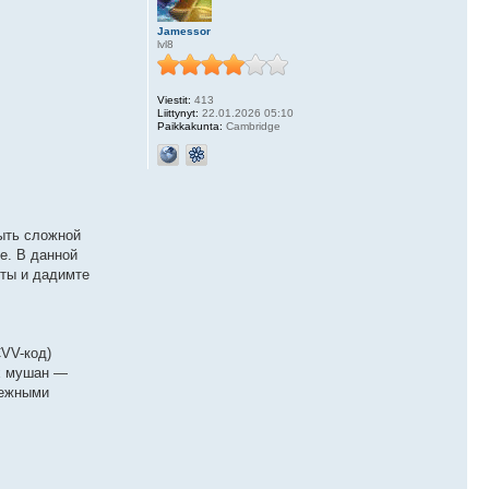
Jamessor
lvl8
Viestit:
413
Liittynyt:
22.01.2026 05:10
Paikkakunta:
Cambridge
быть сложной
е. В данной
нты и дадимте
CVV-код)
ых мушан —
тежными