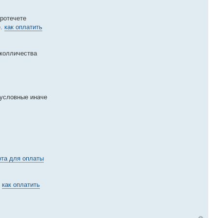
протечете
е.
как оплатить
 колличества
 условные иначе
рта для оплаты
как оплатить