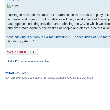
Looking in advance, the future of search lies in the hands of rapidly lin
accurate, and thorough lookup abilities will only develop into additiona
fast hyperlink indexing providers are reshaping the way in which we disco
and even more aware of the desires of people and articles creators alik
fast indexing in outlook 2024
fast indexing c++
speed index of tyre
fast
@index_systum77=
Lähetä vastaus
Paluu Kokoontumiset ja tapaamiset
PAIKALLAOLIJAT
Käyttäjiä lukemassa tätä aluetta: Ei rekisteröityneitä käyttäjiä ja 1 vierailijaa