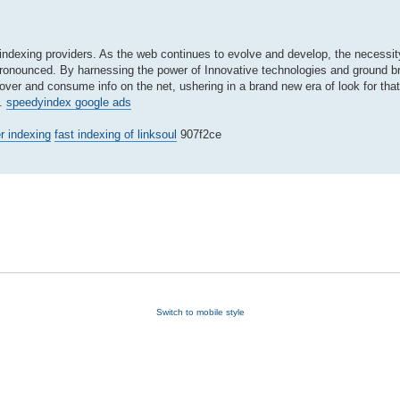
k indexing providers. As the web continues to evolve and develop, the necessity
l pronounced. By harnessing the power of Innovative technologies and ground b
ver and consume info on the net, ushering in a brand new era of look for that 
e.
speedyindex google ads
er indexing
fast indexing of linksoul
907f2ce
Switch to mobile style