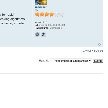
Jamessor
lvl8
 for rapid,
reaking algorithms,
Viestit:
413
is faster, smarter,
Liittynyt:
22.01.2026 05:10
Paikkakunta:
Cambridge
1 viesti • Sivu
1
/
1
Hyppää: