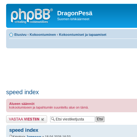
DragonPesä
Suomen lohikäärmeet
Etusivu
‹
Kokoontuminen
‹
Kokoontumiset ja tapaamiset
speed index
Alueen säännöt
kokootumiseen ja tapahtumiin suuniteltu alue on tämä.
Lähetä vastaus
speed index
Kirjoittaja
Jamessor
» 18.04.2026 16:53