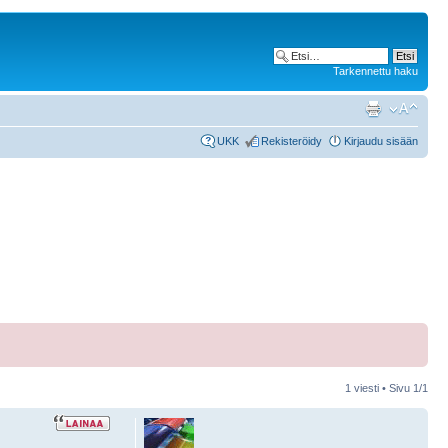
Tarkennettu haku
UKK
Rekisteröidy
Kirjaudu sisään
1 viesti • Sivu
1
/
1