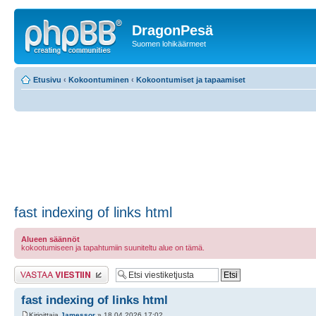
DragonPesä
Suomen lohikäärmeet
Etusivu
‹
Kokoontuminen
‹
Kokoontumiset ja tapaamiset
fast indexing of links html
Alueen säännöt
kokootumiseen ja tapahtumiin suuniteltu alue on tämä.
Lähetä vastaus
fast indexing of links html
Kirjoittaja
Jamessor
» 18.04.2026 17:02