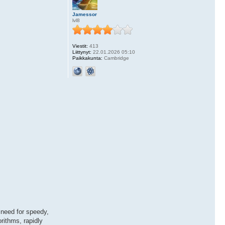
Jamessor
lvl8
Viestit:
413
Liittynyt:
22.01.2026 05:10
Paikkakunta:
Cambridge
 need for speedy,
rithms, rapidly