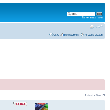
Tarkennettu haku
UKK
Rekisteröidy
Kirjaudu sisään
1 viesti • Sivu
1
/
1