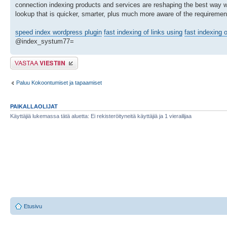
connection indexing products and services are reshaping the best way we
lookup that is quicker, smarter, plus much more aware of the requiremen
speed index wordpress plugin
fast indexing of links using
fast indexing o
@index_systum77=
Lähetä vastaus
Paluu Kokoontumiset ja tapaamiset
PAIKALLAOLIJAT
Käyttäjiä lukemassa tätä aluetta: Ei rekisteröityneitä käyttäjiä ja 1 vierailijaa
Etusivu