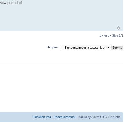
 new period of
1 viesti • Sivu
1
/
1
Hyppää:
Henkilökunta
•
Poista evästeet
• Kaikki ajat ovat UTC + 2 tuntia