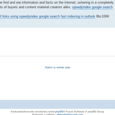
 find and eat information and facts on the internet, ushering in a completely
ts of buyers and content material creators alike.
speedyindex google search
f links using
speedyindex google search
fast indexing in outlook
8bc1069
Switch to mobile style
Keskustelufoorumin moottorina toimii
phpBB
® Forum Software © phpBB Group
Käännös, Lurttinen,
www.phpbbsuomi.com